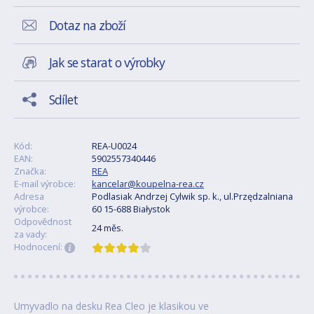
Dotaz na zboží
Jak se starat o výrobky
Sdílet
Kód:
REA-U0024
EAN:
5902557340446
Značka:
REA
E-mail výrobce:
kancelar@koupelna-rea.cz
Adresa
Podlasiak Andrzej Cylwik sp. k., ul.Przędzalniana
výrobce:
60 15-688 Białystok
Odpovědnost
24 měs.
za vady:
Hodnocení:
Umyvadlo na desku Rea Cleo je klasikou ve