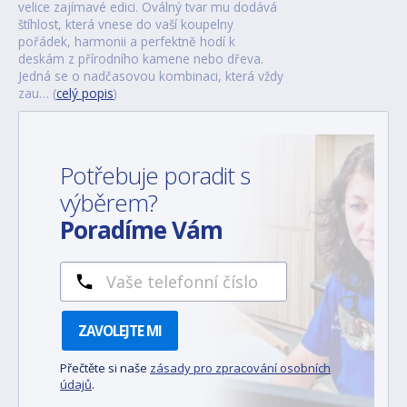
velice zajímavé edici. Oválný tvar mu dodává
štíhlost, která vnese do vaší koupelny
pořádek, harmonii a perfektně hodí k
deskám z přírodního kamene nebo dřeva.
Jedná se o nadčasovou kombinaci, která vždy
zau… (
celý popis
)
Potřebuje poradit s
výběrem?
Poradíme Vám
ZAVOLEJTE MI
Přečtěte si naše
zásady pro zpracování osobních
údajů
.