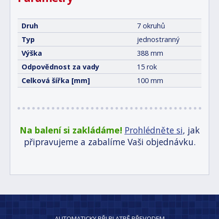
Druh
7 okruhů
Typ
jednostranný
Výška
388 mm
Odpovědnost za vady
15 rok
Celková šířka [mm]
100 mm
Na balení si zakládáme!
Prohlédněte si
, jak
připravujeme a zabalíme Vaši objednávku.
AUTOMATICKY PŘI PLATBĚ PŘEVODEM