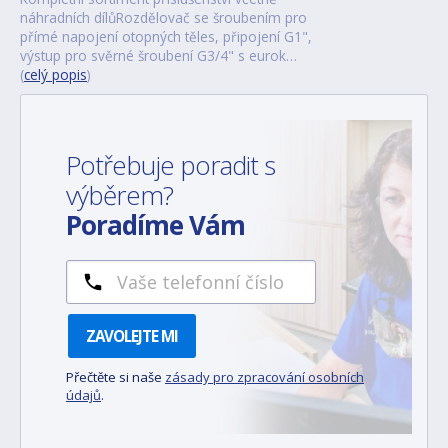
náhradních dílůRozdělovač se šroubením pro
přímé napojení otopných těles, připojení G1",
výstup pro svěrné šroubení G3/4" s eurok…
(
celý popis
)
Potřebuje poradit s
výběrem?
Poradíme Vám
ZAVOLEJTE MI
Přečtěte si naše
zásady pro zpracování osobních
údajů
.