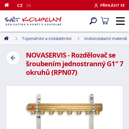
CZ
SK
PŘIHLÁSIT SE
Topenářství a instalatérství
Vodoinstalační materiál
NOVASERVIS - Rozdělovač se
šroubením jednostranný G1" 7
okruhů (RPN07)