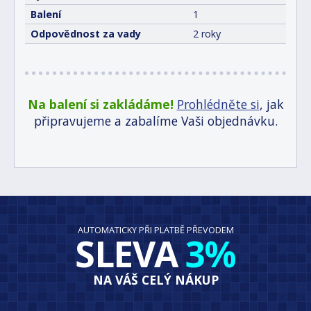
Balení
1
Odpovědnost za vady
2 roky
Na balení si zakládáme!
Prohlédněte si
, jak
připravujeme a zabalíme Vaši objednávku.
AUTOMATICKY PŘI PLATBĚ PŘEVODEM
SLEVA
3%
NA VÁŠ CELÝ NÁKUP