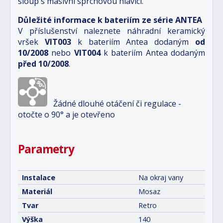
sloup s masivní sprchovou hlavicí.
Důležité informace k bateriím ze série ANTEA
V příslušenství naleznete náhradní keramický
vršek
VIT003
k bateriím Antea dodaným
od
10/2008
nebo
VIT004
k bateriím Antea dodaným
před 10/2008
.
Žádné dlouhé otáčení či regulace -
otočte o 90° a je otevřeno
Parametry
Instalace
Na okraj vany
Materiál
Mosaz
Tvar
Retro
Výška
140