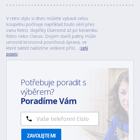
V retro stylu si dnes můžete vybavit celou
koupelnu počínaje například touto sérií přes
vanu Retro, doplňky Diamond až po keramiku
Retro nebo Classic. Dojem starší patiny může
umocnit bronzová povrchová úprava, ve
které taktéž nabízíme veškeré přísl… (
celý
popis
)
Potřebuje poradit s
výběrem?
Poradíme Vám
ZAVOLEJTE MI