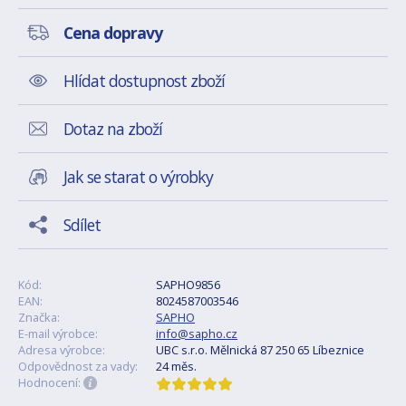
Cena dopravy
Hlídat dostupnost zboží
Dotaz na zboží
Jak se starat o výrobky
Sdílet
Kód:
SAPHO9856
EAN:
8024587003546
Značka:
SAPHO
E-mail výrobce:
info@sapho.cz
Adresa výrobce:
UBC s.r.o. Mělnická 87 250 65 Líbeznice
Odpovědnost za vady:
24 měs.
Hodnocení: