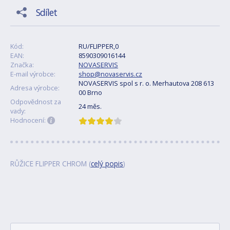
Sdílet
Kód:
RU/FLIPPER,0
EAN:
8590309016144
Značka:
NOVASERVIS
E-mail výrobce:
shop@novaservis.cz
NOVASERVIS spol s r. o. Merhautova 208 613
Adresa výrobce:
00 Brno
Odpovědnost za
24 měs.
vady:
Hodnocení:
RŮŽICE FLIPPER CHROM (
celý popis
)