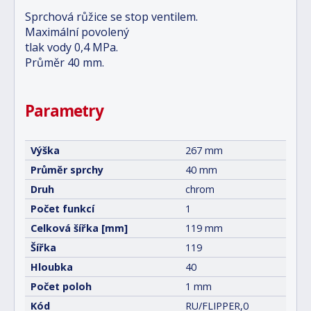
Sprchová růžice se stop ventilem.
Maximální povolený
tlak vody 0,4 MPa.
Průměr 40 mm.
Parametry
Výška
267 mm
Průměr sprchy
40 mm
Druh
chrom
Počet funkcí
1
Celková šířka [mm]
119 mm
Šířka
119
Hloubka
40
Počet poloh
1 mm
Kód
RU/FLIPPER,0