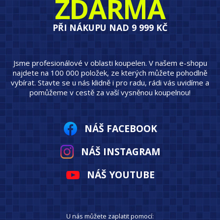
ZDARMA
PŘI NÁKUPU NAD 9 999 KČ
Jsme profesionálové v oblasti koupelen. V našem e-shopu
najdete na 100 000 položek, ze kterých můžete pohodlně
vybírat. Stavte se u nás klidně i pro radu, rádi vás uvidíme a
pomůžeme v cestě za vaší vysněnou koupelnou!
NÁŠ FACEBOOK
NÁŠ INSTAGRAM
NÁŠ YOUTUBE
U nás můžete zaplatit pomocí: