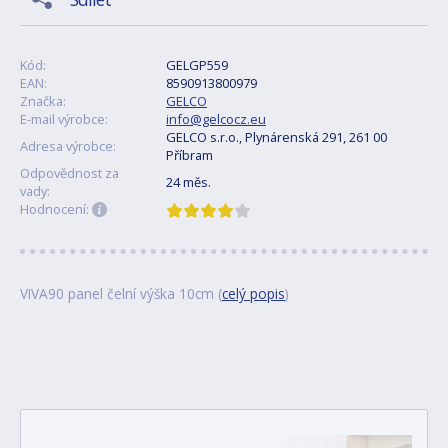
Kód:
GELGP559
EAN:
8590913800979
Značka:
GELCO
E-mail výrobce:
info@gelcocz.eu
GELCO s.r.o., Plynárenská 291, 261 00
Adresa výrobce:
Příbram
Odpovědnost za
24 měs.
vady:
Hodnocení:
VIVA90 panel čelní výška 10cm (
celý popis
)