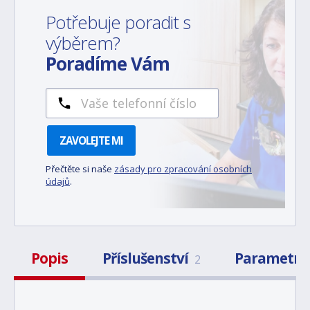
Potřebuje poradit s
výběrem?
Poradíme Vám
ZAVOLEJTE MI
Přečtěte si naše
zásady pro zpracování osobních
údajů
.
Popis
Příslušenství
Parametry
2