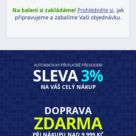
Na balení si zakládáme!
Prohlédněte si
, jak
připravujeme a zabalíme Vaši objednávku.
AUTOMATICKY PŘI PLATBĚ PŘEVODEM
SLEVA
3%
NA VÁŠ CELÝ NÁKUP
DOPRAVA
ZDARMA
PŘI NÁKUPU NAD 9 999 KČ