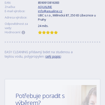
EAN:
8590913816383
Značka:
AQUALINE
E-mail výrobce:
info@aqualine.cz
UBC s.r.o., Mělnická 87, 250 65 Líbeznice u
Adresa výrobce:
Prahy
Odpovědnost za
24 měs.
vady:
Hodnocení:
EASY CLEANING přídavný bidet na studenou a
teplou vodu, polypropylen (
celý popis
)
Potřebuje poradit s
výběrem?