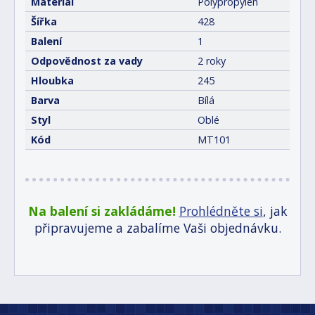
Materiál
Polypropylen
Šířka
428
Balení
1
Odpovědnost za vady
2 roky
Hloubka
245
Barva
Bílá
Styl
Oblé
Kód
MT101
Na balení si zakládáme!
Prohlédněte si
, jak
připravujeme a zabalíme Vaši objednávku.