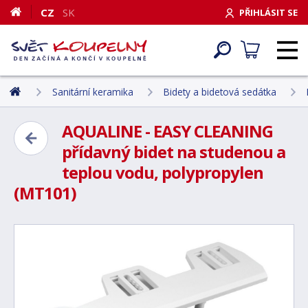
CZ
SK
PŘIHLÁSIT SE
Sanitární keramika
Bidety a bidetová sedátka
AQUALINE - EASY CLEANING
přídavný bidet na studenou a
teplou vodu, polypropylen
(MT101)