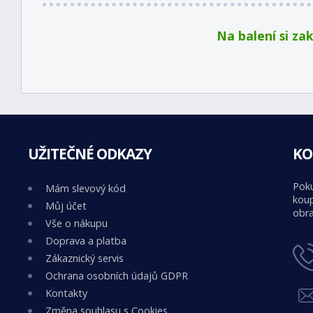
Na balení si za
UŽITEČNÉ ODKAZY
KO
Poku
Mám slevový kód
koup
Můj účet
obra
Vše o nákupu
Doprava a platba
Zákaznický servis
Ochrana osobních údajů GDPR
Kontakty
Změna souhlasu s Cookies