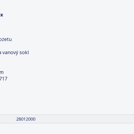
ox
rozetu
a vanový sokl
 m
717
28012000