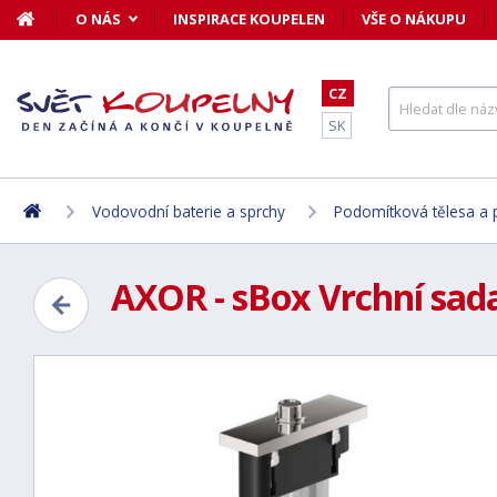
O NÁS
INSPIRACE KOUPELEN
VŠE O NÁKUPU
CZ
SK
Vodovodní baterie a sprchy
Podomítková tělesa a p
AXOR - sBox Vrchní sada