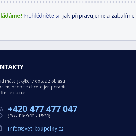
kládáme!
Prohlédněte si
, jak připravujeme a zabalíme
NTAKTY
d máte jakýkoliv dotaz z oblasti
elen, nebo se chcete jen poradit,
ťte se na nás:
+420 477 477 047
(Po - Pá: 9:00 - 15:30)
info@svet-koupelny.cz