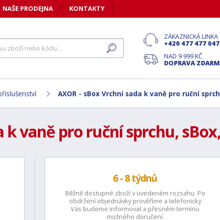
NAŠE PRODEJNA
KONTAKTY
ZÁKAZNICKÁ LINKA
+420 477 477 047
NAD 9 999 KČ
DOPRAVA ZDARM
říslušenství
AXOR - sBox Vrchní sada k vaně pro ruční sprc
 k vaně pro ruční sprchu, sBox
6 - 8 týdnů
Běžně dostupné zboží v uvedeném rozsahu. Po
obdržení objednávky prověříme a telefonicky
Vás budeme informovat a přesném termínu
možného doručení.