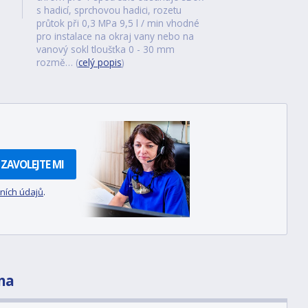
s hadicí, sprchovou hadici, rozetu
průtok při 0,3 MPa 9,5 l / min vhodné
pro instalace na okraj vany nebo na
vanový sokl tloušťka 0 - 30 mm
rozmě… (
celý popis
)
ZAVOLEJTE MI
ních údajů
.
na