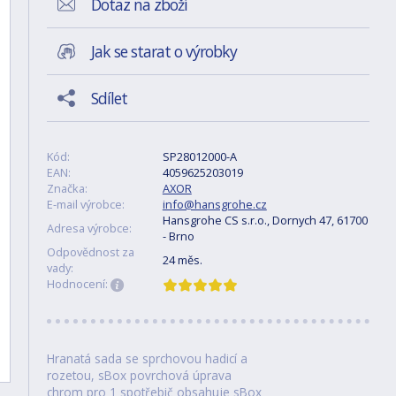
Dotaz na zboží
Jak se starat o výrobky
Sdílet
Kód:
SP28012000-A
EAN:
4059625203019
Značka:
AXOR
E-mail výrobce:
info@hansgrohe.cz
Hansgrohe CS s.r.o., Dornych 47, 61700
Adresa výrobce:
- Brno
Odpovědnost za
24 měs.
vady:
Hodnocení:
Hranatá sada se sprchovou hadicí a
rozetou, sBox povrchová úprava
chrom pro 1 spotřebič obsahuje sBox