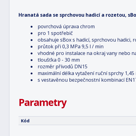
Hranatá sada se sprchovou hadicí a rozetou, sB
povrchová úprava chrom
pro 1 spotřebič
obsahuje sBox s hadicí, sprchovou hadici, 
průtok při 0,3 MPa 9,5 l / min
vhodné pro instalace na okraj vany nebo n
tloušťka 0 - 30 mm
rozměr přívodů DN15
maximální délka vytažení ruční sprchy 1,45
s vestavěnou bezpečnostní kombinací EN1
Parametry
Kód