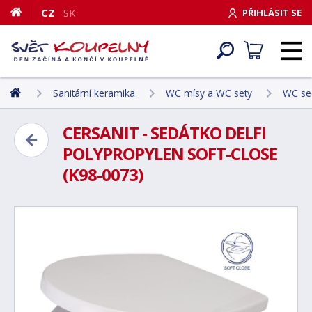
CZ
SK
PŘIHLÁSIT SE
Sanitární keramika
WC mísy a WC sety
WC sed
CERSANIT - SEDÁTKO DELFI
POLYPROPYLEN SOFT-CLOSE
(K98-0073)