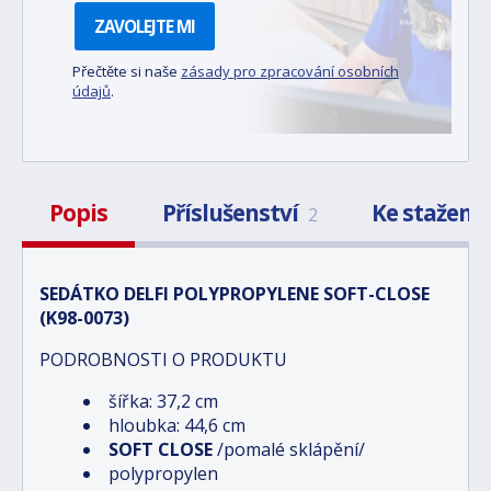
ZAVOLEJTE MI
Přečtěte si naše
zásady pro zpracování osobních
údajů
.
Popis
Příslušenství
Ke stažení
2
SEDÁTKO DELFI POLYPROPYLENE SOFT-CLOSE
(K98-0073)
PODROBNOSTI O PRODUKTU
šířka: 37,2 cm
hloubka: 44,6 cm
SOFT CLOSE
/pomalé sklápění/
polypropylen