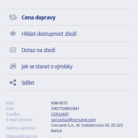
Cena dopravy
Hlídat dostupnost zboží
Dotaz na zboží
Jak se starat o výrobky
Sdílet
Kód:
K98-0073
EAN:
5907720653941
Značka:
CERSANIT
E-mail výrobce:
sprzedaz@cersanit.com
Cersanit S.A., Al. Solidarności 36, 25-323
Adresa výrobce:
Kielce
Odpovědnost za