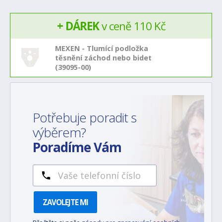
+ DÁREK
v ceně 110 Kč
MEXEN - Tlumící podložka
těsnění záchod nebo bidet
(39095-00)
Potřebuje poradit s
výběrem?
Poradíme Vám
ZAVOLEJTE MI