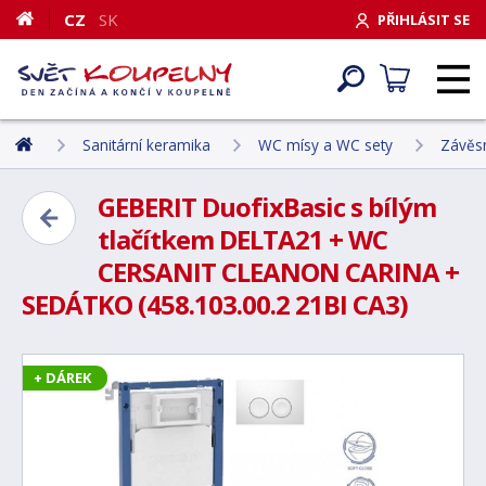
CZ
SK
PŘIHLÁSIT SE
Sanitární keramika
WC mísy a WC sety
Závěs
GEBERIT DuofixBasic s bílým
tlačítkem DELTA21 + WC
CERSANIT CLEANON CARINA +
SEDÁTKO (458.103.00.2 21BI CA3)
+ DÁREK