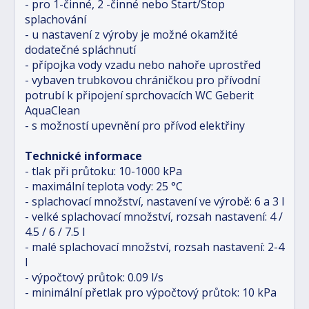
- pro 1-činné, 2 -činné nebo Start/Stop
splachování
- u nastavení z výroby je možné okamžité
dodatečné spláchnutí
- přípojka vody vzadu nebo nahoře uprostřed
- vybaven trubkovou chráničkou pro přívodní
potrubí k připojení sprchovacích WC Geberit
AquaClean
- s možností upevnění pro přívod elektřiny
Technické informace
- tlak při průtoku: 10-1000 kPa
- maximální teplota vody: 25 °C
- splachovací množství, nastavení ve výrobě: 6 a 3 l
- velké splachovací množství, rozsah nastavení: 4 /
4.5 / 6 / 7.5 l
- malé splachovací množství, rozsah nastavení: 2-4
l
- výpočtový průtok: 0.09 l/s
- minimální přetlak pro výpočtový průtok: 10 kPa