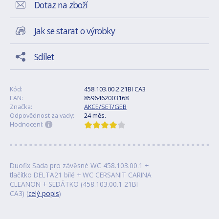
Dotaz na zboží
Jak se starat o výrobky
Sdílet
Kód:
458.103.00.2 21BI CA3
EAN:
8596462003168
Značka:
AKCE/SET/GEB
Odpovědnost za vady:
24 měs.
Hodnocení:
Duofix Sada pro závěsné WC 458.103.00.1 +
tlačítko DELTA21 bílé + WC CERSANIT CARINA
CLEANON + SEDÁTKO (458.103.00.1 21BI
CA3) (
celý popis
)