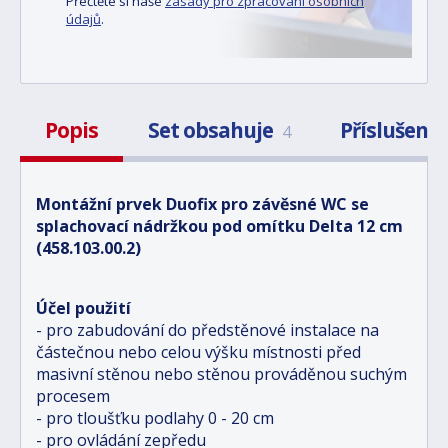
Přečtěte si naše
zásady pro zpracování osobních
údajů
.
Popis
Set obsahuje
Příslušens
4
Montážní prvek Duofix pro závěsné WC se
splachovací nádržkou pod omítku Delta 12 cm
(458.103.00.2)
Účel použití
- pro zabudování do předstěnové instalace na
částečnou nebo celou výšku místnosti před
masivní stěnou nebo stěnou prováděnou suchým
procesem
- pro tloušťku podlahy 0 - 20 cm
- pro ovládání zepředu