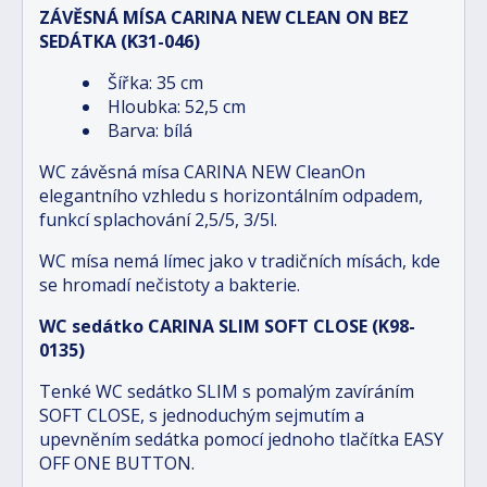
ZÁVĚSNÁ MÍSA CARINA NEW CLEAN ON BEZ
SEDÁTKA (K31-046)
Šířka: 35 cm
Hloubka: 52,5 cm
Barva: bílá
WC závěsná mísa CARINA NEW CleanOn
elegantního vzhledu s horizontálním odpadem,
funkcí splachování 2,5/5, 3/5l.
WC mísa nemá límec jako v tradičních mísách, kde
se hromadí nečistoty a bakterie.
WC sedátko CARINA SLIM SOFT CLOSE (K98-
0135)
Tenké WC sedátko SLIM s pomalým zavíráním
SOFT CLOSE, s jednoduchým sejmutím a
upevněním sedátka pomocí jednoho tlačítka EASY
OFF ONE BUTTON.