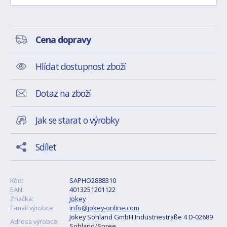
Cena dopravy
Hlídat dostupnost zboží
Dotaz na zboží
Jak se starat o výrobky
Sdílet
Kód:
SAPHO2888310
EAN:
4013251201122
Značka:
Jokey
E-mail výrobce:
info@jokey-online.com
Jokey Sohland GmbH Industriestraße 4 D-02689
Adresa výrobce:
Sohland/Spree