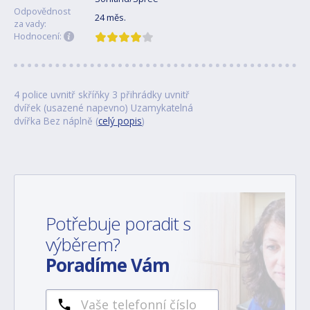
Odpovědnost
24 měs.
za vady:
Hodnocení:
4 police uvnitř skříňky 3 přihrádky uvnitř
dvířek (usazené napevno) Uzamykatelná
dvířka Bez náplně (
celý popis
)
Potřebuje poradit s
výběrem?
Poradíme Vám