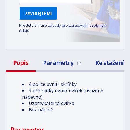
ZAVOLEJTE MI
Přečtěte si naše
zásady pro zpracování osobních
údajů
.
Popis
Parametry
Ke stažení
12
1
4 police uvnitř skříňky
3 přihrádky uvnitř dvířek (usazené
napevno)
Uzamykatelná dvířka
Bez náplně
Parametry