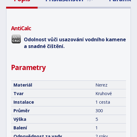
AntiCalc
Odolnost vůči usazování vodního kamene
a snadné čištění.
Parametry
Materiál
Nerez
Tvar
Kruhové
Instalace
1 cesta
Průměr
300
Výška
5
Balení
1
Odpovědnost za vady
2 roky