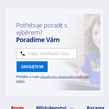
Potřebuje poradit s
výběrem?
Poradíme Vám
ZAVOLEJTE MI
Přečtěte si naše
zásady pro zpracování osobních
údajů
.
Popis
Příslušenství
Paramet
10+