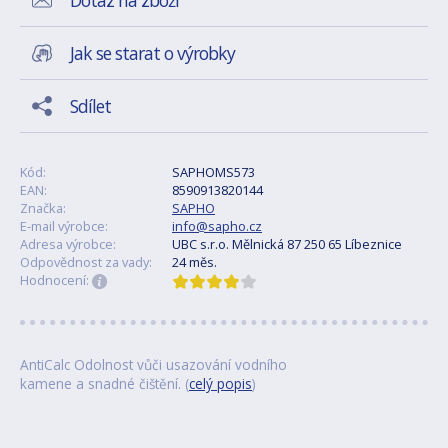
Dotaz na zboží
Jak se starat o výrobky
Sdílet
Kód:
SAPHOMS573
EAN:
8590913820144
Značka:
SAPHO
E-mail výrobce:
info@sapho.cz
Adresa výrobce:
UBC s.r.o. Mělnická 87 250 65 Líbeznice
Odpovědnost za vady:
24 měs.
Hodnocení:
AntiCalc Odolnost vůči usazování vodního
kamene a snadné čištění. (
celý popis
)