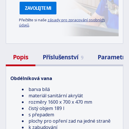
ZAVOLEJTE MI
Přečtěte si naše
zásady pro zpracování osobních
údajů
.
Popis
Příslušenství
Parametry
9
Obdélníková vana
barva bílá
materiál sanitární akrylát
rozměry 1600 x 700 x 470 mm
čistý objem 189 l
s přepadem
plochy pro opření zad na jedné straně
k zabudování