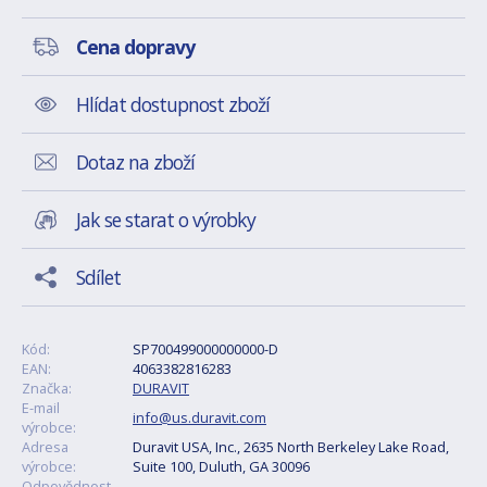
Cena dopravy
Hlídat dostupnost zboží
Dotaz na zboží
Jak se starat o výrobky
Sdílet
Kód:
SP700499000000000-D
EAN:
4063382816283
Značka:
DURAVIT
E-mail
info@us.duravit.com
výrobce:
Adresa
Duravit USA, Inc., 2635 North Berkeley Lake Road,
výrobce:
Suite 100, Duluth, GA 30096
Odpovědnost