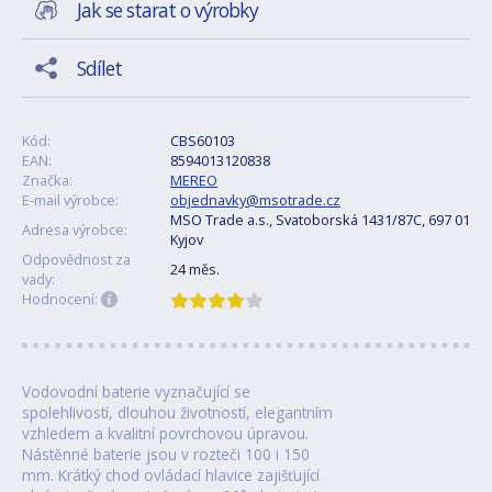
Jak se starat o výrobky
Sdílet
Kód:
CBS60103
EAN:
8594013120838
Značka:
MEREO
E-mail výrobce:
objednavky@msotrade.cz
MSO Trade a.s., Svatoborská 1431/87C, 697 01
Adresa výrobce:
Kyjov
Odpovědnost za
24 měs.
vady:
Hodnocení:
Vodovodní baterie vyznačující se
spolehlivostí, dlouhou životností, elegantním
vzhledem a kvalitní povrchovou úpravou.
Nástěnné baterie jsou v rozteči 100 i 150
mm. Krátký chod ovládací hlavice zajišťující