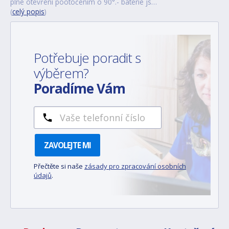
plné otevření pootočením o 90°.- baterie js…
(
celý popis
)
Potřebuje poradit s
výběrem?
Poradíme Vám
ZAVOLEJTE MI
Přečtěte si naše
zásady pro zpracování osobních
údajů
.