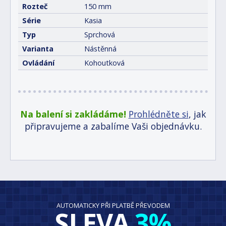
Rozteč
150 mm
Série
Kasia
Typ
Sprchová
Varianta
Nástěnná
Ovládání
Kohoutková
Na balení si zakládáme!
Prohlédněte si
, jak
připravujeme a zabalíme Vaši objednávku.
AUTOMATICKY PŘI PLATBĚ PŘEVODEM
SLEVA
3%