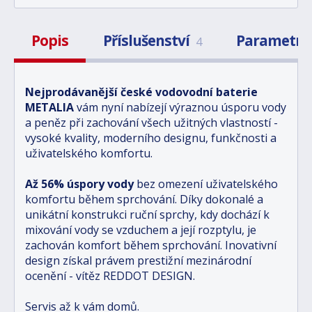
Popis
Příslušenství
Parametry
4
Nejprodávanější české vodovodní baterie
METALIA
vám nyní nabízejí výraznou úsporu vody
a peněz při zachování všech užitných vlastností -
vysoké kvality, moderního designu, funkčnosti a
uživatelského komfortu.
Až 56% úspory vody
bez omezení uživatelského
komfortu během sprchování. Díky dokonalé a
unikátní konstrukci ruční sprchy, kdy dochází k
mixování vody se vzduchem a její rozptylu, je
zachován komfort během sprchování. Inovativní
design získal právem prestižní mezinárodní
ocenění - vítěz REDDOT DESIGN.
Servis až k vám domů.