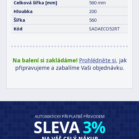
Celková šířka [mm]
560 mm
Hloubka
200
Šířka
560
Kód
SADAECO52RT
Na balení si zakládáme!
Prohlédněte si
, jak
připravujeme a zabalíme Vaši objednávku.
AUTOMATICKY PŘI PLATBĚ PŘEVODEM
SLEVA
3%
NA VÁŠ CELÝ NÁKUP