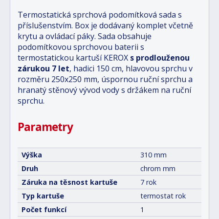
Termostatická sprchová podomítková sada s
příslušenstvím. Box je dodávaný komplet včetně
krytu a ovládací páky. Sada obsahuje
podomítkovou sprchovou baterii s
termostatickou kartuší KEROX
s prodlouženou
zárukou 7 let
, hadici 150 cm, hlavovou sprchu v
rozměru 250x250 mm, úspornou ruční sprchu a
hranatý stěnový vývod vody s držákem na ruční
sprchu.
Parametry
Výška
310 mm
Druh
chrom mm
Záruka na těsnost kartuše
7 rok
Typ kartuše
termostat rok
Počet funkcí
1