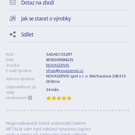
Dotaz na zboží
Jak se starat o výrobky
Sdílet
Kód:
SADAECO52RT
EAN:
8590309084235
Značka:
NOVASERVIS
E-mail výrobce:
shop@novaservis.cz
NOVASERVIS spol s r. o. Merhautova 208 613
Adresa výrobce:
00 Brno
Odpovědnost za
24 měs.
vady:
Hodnocení:
Nejprodávanější české vodovodní baterie
METALIA vám nyní nabízejí výraznou úsporu
vody a peněz při zachování všech užitných