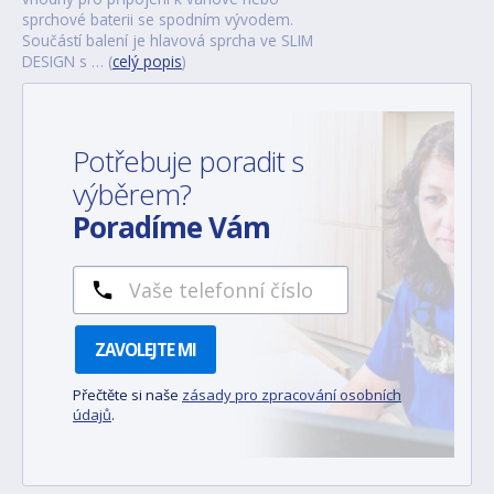
sprchové baterii se spodním vývodem.
Součástí balení je hlavová sprcha ve SLIM
DESIGN s … (
celý popis
)
Potřebuje poradit s
výběrem?
Poradíme Vám
ZAVOLEJTE MI
Přečtěte si naše
zásady pro zpracování osobních
údajů
.