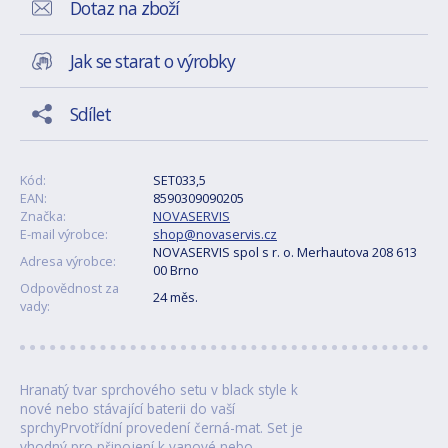
Dotaz na zboží
Jak se starat o výrobky
Sdílet
Kód:
SET033,5
EAN:
8590309090205
Značka:
NOVASERVIS
E-mail výrobce:
shop@novaservis.cz
NOVASERVIS spol s r. o. Merhautova 208 613
Adresa výrobce:
00 Brno
Odpovědnost za
24 měs.
vady:
Hranatý tvar sprchového setu v black style k
nové nebo stávající baterii do vaší
sprchyPrvotřídní provedení černá-mat. Set je
vhodný pro připojení k vanové nebo