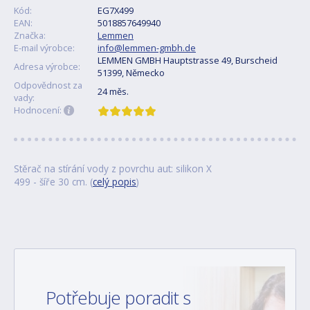
Kód:
EG7X499
EAN:
5018857649940
Značka:
Lemmen
E-mail výrobce:
info@lemmen-gmbh.de
LEMMEN GMBH Hauptstrasse 49, Burscheid
Adresa výrobce:
51399, Německo
Odpovědnost za
24 měs.
vady:
Hodnocení:
Stěrač na stírání vody z povrchu aut: silikon X
499 - šíře 30 cm. (
celý popis
)
Potřebuje poradit s