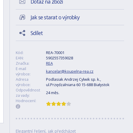
Dotaz na zboží
Jak se starat o výrobky
Sdílet
Kód:
REA-70001
EAN:
5902557359028
Značka:
REA
E-mail
kancelar@koupelna-rea.cz
výrobce:
Adresa
Podlasiak Andrzej Cylwik sp. k.,
výrobce:
ul.Przędzalniana 60 15-688 Białystok
Odpovědnost
24 měs.
za vady:
Hodnocení:
Elegantní řešení, jak předcházet