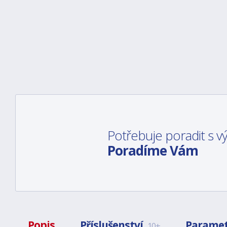
Potřebuje poradit s 
Poradíme Vám
Popis
Příslušenství
Parame
10+