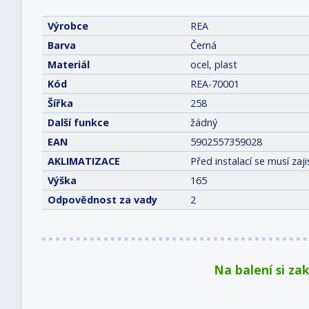
Výrobce
REA
Barva
Černá
Materiál
ocel, plast
Kód
REA-70001
Šířka
258
Další funkce
žádný
EAN
5902557359028
AKLIMATIZACE
Před instalací se musí za
Výška
165
Odpovědnost za vady
2
Na balení si za