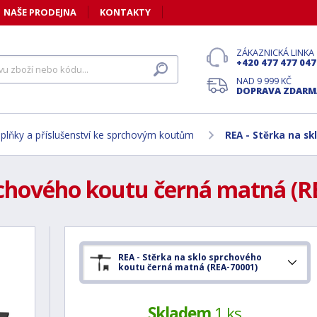
NAŠE PRODEJNA
KONTAKTY
ZÁKAZNICKÁ LINKA
+420 477 477 047
NAD 9 999 KČ
DOPRAVA ZDARM
plňky a příslušenství ke sprchovým koutům
REA - Stěrka na s
prchového koutu černá matná (R
REA - Stěrka na sklo sprchového
koutu černá matná (REA-70001)
Skladem
1 ks