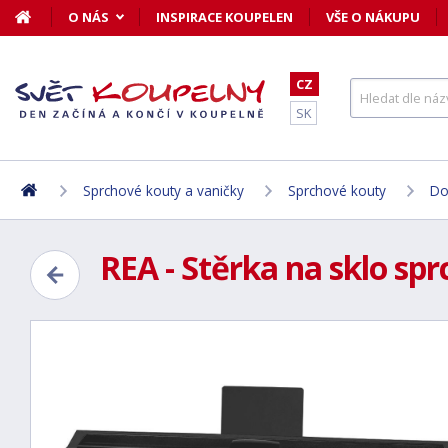
O NÁS
INSPIRACE KOUPELEN
VŠE O NÁKUPU
CZ
SK
Sprchové kouty a vaničky
Sprchové kouty
Do
REA - Stěrka na sklo s