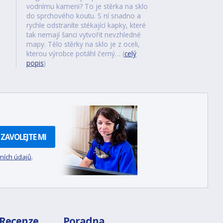
vodnímu kameni? To je stěrka na sklo
do sprchového koutu. S ní snadno a
rychle odstraníte stékající kapky, které
tak nemají šanci vytvořit nevzhledné
mapy. Tělo stěrky na sklo je z oceli,
kterou výrobce potáhl černý… (
celý
popis
)
ZAVOLEJTE MI
ních údajů
.
Recenze
Poradna