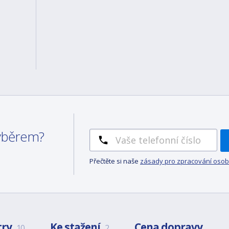
výběrem?
Přečtěte si naše
zásady pro zpracování osob
try
Ke stažení
Cena dopravy
10
2