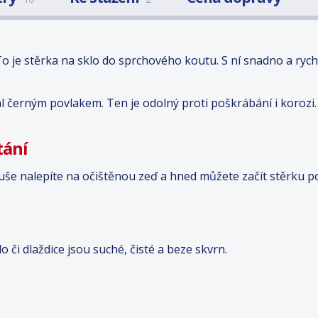
 je stěrka na sklo do sprchového koutu. S ní snadno a rychle
l černým povlakem. Ten je odolný proti poškrábání i korozi.
tání
duše nalepíte na očištěnou zeď a hned můžete začít stěrku po
lo či dlaždice jsou suché, čisté a beze skvrn.