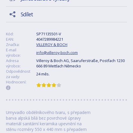
Sdílet
Kód:
SP71135501-V
EAN:
4047289984221
Značka:
VILLEROY & BOCH
E-mail
info@villeroy-boch.com
výrobce:
Adresa
Villeroy & Boch AG, Saaruferstraße, Postfach 1230
výrobce:
666 89 Mettlach Německo
Odpovědnost
24 měs.
za vady:
Hodnocení:
Umyvadlo obdélníkového tvaru, s přepadem
barva alpská bílá bez povrchové úpravy
materiál sanitární keramika upevnění na
stěnu rozměry 550 x 440 mm s přepadem