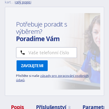
kart… (
celý popis
)
Potřebuje poradit s
výběrem?
Poradíme Vám
ZAVOLEJTE MI
Přečtěte si naše
zásady pro zpracování osobních
údajů
.
Popis
Příslušenství
Parametry
8