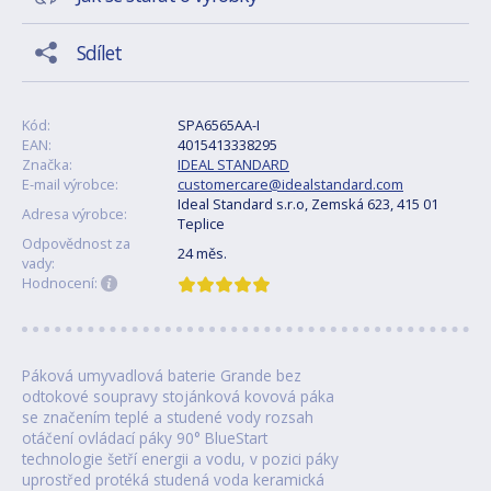
Sdílet
Kód:
SPA6565AA-I
EAN:
4015413338295
Značka:
IDEAL STANDARD
E-mail výrobce:
customercare@idealstandard.com
Ideal Standard s.r.o, Zemská 623, 415 01
Adresa výrobce:
Teplice
Odpovědnost za
24 měs.
vady:
Hodnocení:
Páková umyvadlová baterie Grande bez
odtokové soupravy stojánková kovová páka
se značením teplé a studené vody rozsah
otáčení ovládací páky 90° BlueStart
technologie šetří energii a vodu, v pozici páky
uprostřed protéká studená voda keramická