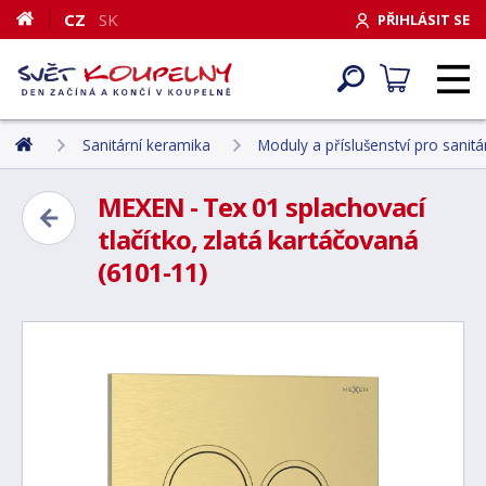
CZ
SK
PŘIHLÁSIT SE
Sanitární keramika
Moduly a příslušenství pro sanit
MEXEN - Tex 01 splachovací
tlačítko, zlatá kartáčovaná
(6101-11)