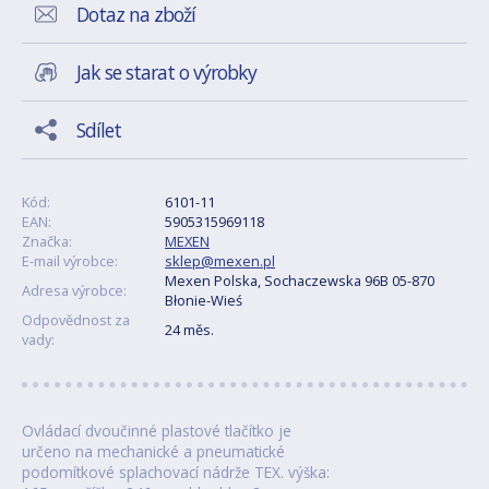
Dotaz na zboží
Jak se starat o výrobky
Sdílet
Kód:
6101-11
EAN:
5905315969118
Značka:
MEXEN
E-mail výrobce:
sklep@mexen.pl
Mexen Polska, Sochaczewska 96B 05-870
Adresa výrobce:
Błonie-Wieś
Odpovědnost za
24 měs.
vady:
Ovládací dvoučinné plastové tlačítko je
určeno na mechanické a pneumatické
podomítkové splachovací nádrže TEX. výška: