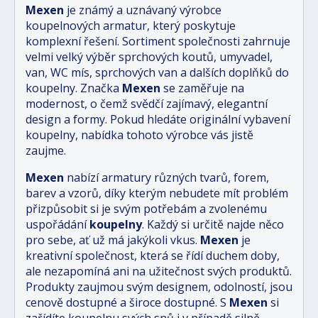
Mexen
je známý a uznávaný výrobce
koupelnových armatur, který poskytuje
komplexní řešení. Sortiment společnosti zahrnuje
velmi velký výběr sprchových koutů, umyvadel,
van, WC mís, sprchových van a dalších doplňků do
koupelny. Značka
Mexen
se zaměřuje na
modernost, o čemž svědčí zajímavý, elegantní
design a formy. Pokud hledáte originální vybavení
koupelny, nabídka tohoto výrobce vás jistě
zaujme.
Mexen
nabízí armatury různých tvarů, forem,
barev a vzorů, díky kterým nebudete mít problém
přizpůsobit si je svým potřebám a zvolenému
uspořádání
koupelny
. Každý si určitě najde něco
pro sebe, ať už má jakýkoli vkus.
Mexen
je
kreativní společnost, která se řídí duchem doby,
ale nezapomíná ani na užitečnost svých produktů.
Produkty zaujmou svým designem, odolností, jsou
cenově dostupné a široce dostupné. S
Mexen
si