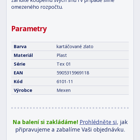
zařídíte koupelnu svých snů i v případě silně
omezeného rozpočtu.
Parametry
Barva
kartáčované zlato
Materiál
Plast
Série
Tex 01
EAN
5905315969118
Kód
6101-11
Výrobce
Mexen
Na balení si zakládáme!
Prohlédněte si
, jak
připravujeme a zabalíme Vaši objednávku.