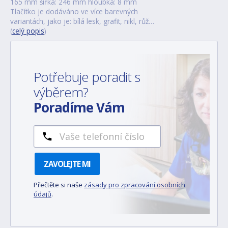
165 mm šířka: 246 mm hloubka: 8 mm
Tlačítko je dodáváno ve více barevných
variantách, jako je: bílá lesk, grafit, nikl, růž…
(
celý popis
)
Potřebuje poradit s
výběrem?
Poradíme Vám
ZAVOLEJTE MI
Přečtěte si naše
zásady pro zpracování osobních
údajů
.