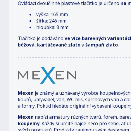
Ovládací dvoučinné plastové tlačítko je určeno
na 
výška: 165 mm
šířka: 246 mm
hloubka: 8 mm
Tlačítko je dodáváno
ve více barevných variantác
béžová, kartáčované zlato
a
šampaň zlato
.
Mexen
je známý a uznávaný výrobce koupelnových a
koutů, umyvadel, van, WC mís, sprchových van a da
a formy. Pokud hledáte originální vybavení koupelny
Mexen
nabízí armatury různých tvarů, forem, bare
koupelny
. Každý si určitě najde něco pro sebe, ať u
svých produktů. Produkty zaujmou svým designem, o