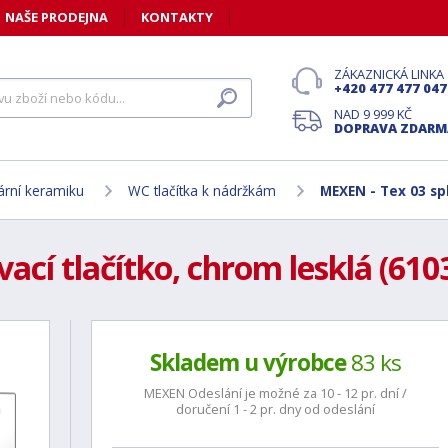
NAŠE PRODEJNA
KONTAKTY
ZÁKAZNICKÁ LINKA
+420 477 477 047
NAD 9 999 KČ
DOPRAVA ZDARM
tární keramiku
WC tlačítka k nádržkám
MEXEN - Tex 03 spl
ací tlačítko, chrom lesklá (610
Skladem u výrobce
83 ks
MEXEN Odeslání je možné za 10 - 12 pr. dní /
doručení 1 - 2 pr. dny od odeslání