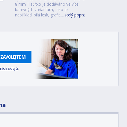
8 mm Tlačítko je dodáváno ve více
barevných variantách, jako je
například: bílá lesk, grafit,… (
celý popis
)
ZAVOLEJTE MI
ních údajů
.
na