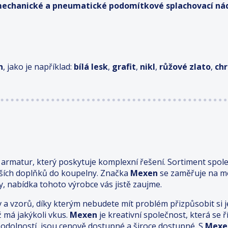
mechanické a pneumatické
podomítkové splachovací nád
h
, jako je například:
bílá lesk
,
grafit
,
nikl
,
růžové zlato
,
ch
rmatur, který poskytuje komplexní řešení. Sortiment spole
lších doplňků do koupelny. Značka
Mexen
se zaměřuje na mo
, nabídka tohoto výrobce vás jistě zaujme.
v a vzorů, díky kterým nebudete mít problém přizpůsobit s
ž má jakýkoli vkus.
Mexen
je kreativní společnost, která se
dolností, jsou cenově dostupné a široce dostupné. S
Mexe