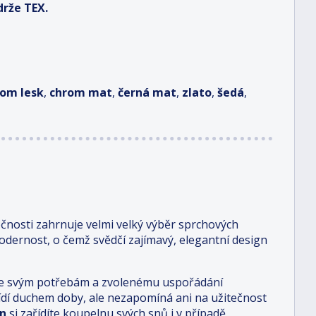
rže TEX.
rom lesk
,
chrom mat
,
černá mat
,
zlato
,
šedá
,
čnosti zahrnuje velmi velký výběr sprchových
dernost, o čemž svědčí zajímavý, elegantní design
i je svým potřebám a zvolenému uspořádání
 řídí duchem doby, ale nezapomíná ani na užitečnost
n
si zařídíte koupelnu svých snů i v případě