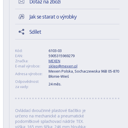
Dotaz na zboží
Jak se starat o výrobky
Sdílet
Kód:
6103-03
EAN:
5905315969279
Značka:
MEXEN
E-mail výrobce:
sklep@mexen.pl
Mexen Polska, Sochaczewska 96B 05-870
Adresa výrobce:
Błonie-Wieś
Odpovědnost
24 měs.
za vady:
Ovládací dvoučinné plastové tlačítko je
určeno na mechanické a pneumatické
podomítkové splachovací nádrže TEX.
výška: 165 mm šířka: 246 mm hloubka: