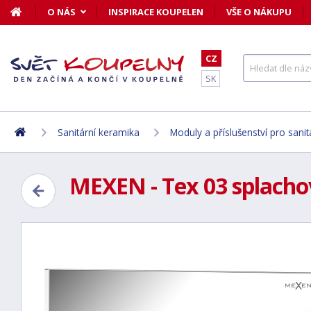
O NÁS
INSPIRACE KOUPELEN
VŠE O NÁKUPU
CZ
SK
Sanitární keramika
Moduly a příslušenství pro sani
MEXEN - Tex 03 splachov