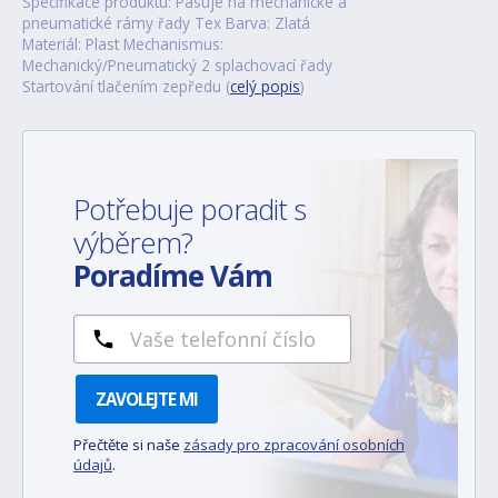
Specifikace produktu: Pasuje na mechanické a
pneumatické rámy řady Tex Barva: Zlatá
Materiál: Plast Mechanismus:
Mechanický/Pneumatický 2 splachovací řady
Startování tlačením zepředu (
celý popis
)
Potřebuje poradit s
výběrem?
Poradíme Vám
ZAVOLEJTE MI
Přečtěte si naše
zásady pro zpracování osobních
údajů
.