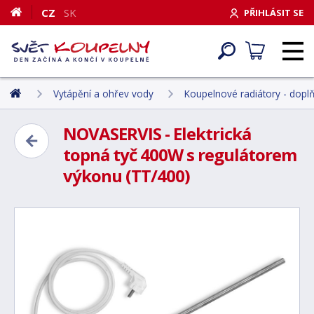
CZ
SK
PŘIHLÁSIT SE
Vytápění a ohřev vody
Koupelnové radiátory - dopl
NOVASERVIS - Elektrická
topná tyč 400W s regulátorem
výkonu (TT/400)