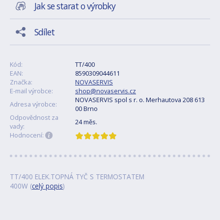
Jak se starat o výrobky
Sdílet
Kód:
TT/400
EAN:
8590309044611
Značka:
NOVASERVIS
E-mail výrobce:
shop@novaservis.cz
NOVASERVIS spol s r. o. Merhautova 208 613
Adresa výrobce:
00 Brno
Odpovědnost za
24 měs.
vady:
Hodnocení:
TT/400 ELEK.TOPNÁ TYČ S TERMOSTATEM
400W (
celý popis
)