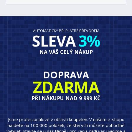
AUTOMATICKY PŘI PLATBĚ PŘEVODEM
SLEVA
3%
NA VÁŠ CELÝ NÁKUP
DOPRAVA
ZDARMA
PŘI NÁKUPU NAD 9 999 KČ
Jsme profesionálové v oblasti koupelen. V našem e-shopu
najdete na 100 000 položek, ze kterých můžete pohodlně
vybírat. Stavte se u nás klidně i pro radu, rádi vás uvidíme a