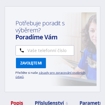
Potřebuje poradit s
výběrem?
Poradíme Vám
ZAVOLEJTE MI
Přečtěte si naše
zásady pro zpracování osobních
údajů
.
Popis
Příslušenství
Parametry
6