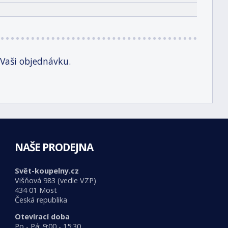
 Vaši objednávku.
NAŠE PRODEJNA
Svět-koupelny.cz
Višňová 983 (vedle VZP)
434 01 Most
Česká republika
Otevírací doba
Po - Pá: 9:00 - 15:30