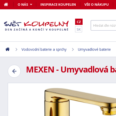
O NÁS
INSPIRACE KOUPELEN
VŠE O NÁKUPU
CZ
SK
Vodovodní baterie a sprchy
Umyvadlové baterie
MEXEN - Umyvadlová bate