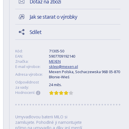
Dotaz na zboží
Jak se starat o výrobky
Sdílet
Kód:
71305-50
EAN:
5907709192140
Značka:
MEXEN
E-mail výrobce:
sklep@mexen.pl
Mexen Polska, Sochaczewska 96B 05-870
Adresa výrobce:
Błonie-Wieś
Odpovědnost
24 měs.
za vady:
Hodnocení:
Umyvadlovou baterii MILO si
zamilujete. Pohodlně ji namontujete
přímo na umyvadlo a díky její menší