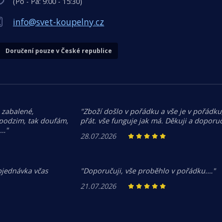
(Po - Pá: 9:00 - 15:30)
info@svet-koupelny.cz
Doručení pouze v České republice
 zabalené,
"Zboží došlo v pořádku a vše je v pořádku,
 podzim, tak doufám,
přát. vše funguje jak má. Děkuji a doporuč
.…"
28.07.2026
bjednávka včas
"Doporučuji, vše proběhlo v pořádku.…"
21.07.2026