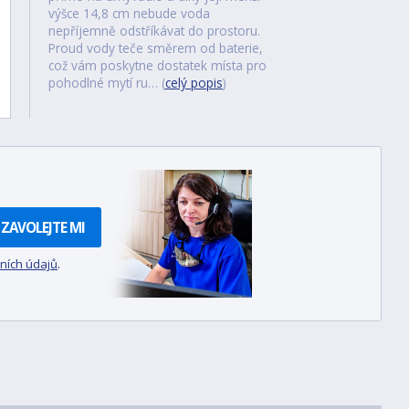
výšce 14,8 cm nebude voda
nepříjemně odstříkávat do prostoru.
Proud vody teče směrem od baterie,
což vám poskytne dostatek místa pro
pohodlné mytí ru… (
celý popis
)
ZAVOLEJTE MI
ních údajů
.