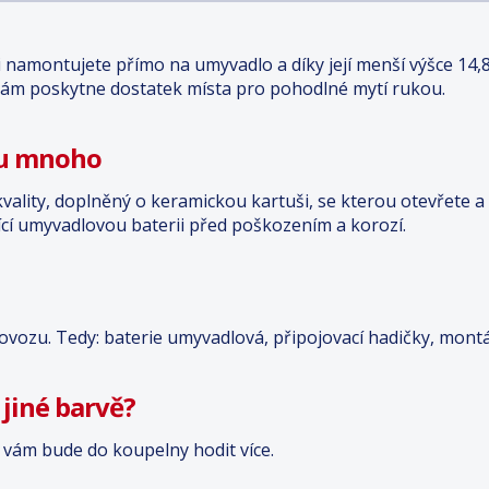
i namontujete přímo na umyvadlo a díky její menší výšce 14
vám poskytne dostatek místa pro pohodlné mytí rukou.
du mnoho
vality, doplněný o keramickou kartuši, se kterou otevřete a
ící umyvadlovou baterii před poškozením a korozí.
ovozu. Tedy: baterie umyvadlová, připojovací hadičky, montá
 jiné barvě?
se vám bude do koupelny hodit více.