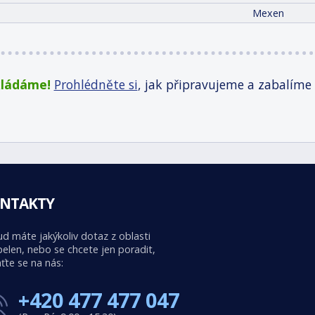
Mexen
kládáme!
Prohlédněte si
, jak připravujeme a zabalíme
NTAKTY
d máte jakýkoliv dotaz z oblasti
elen, nebo se chcete jen poradit,
ťte se na nás:
+420 477 477 047