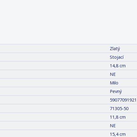
Zlatý
Stojací
14,8 cm
NE
Milo
Pevný
59077091921
71305-50
11,8 cm
NE
15,4 cm