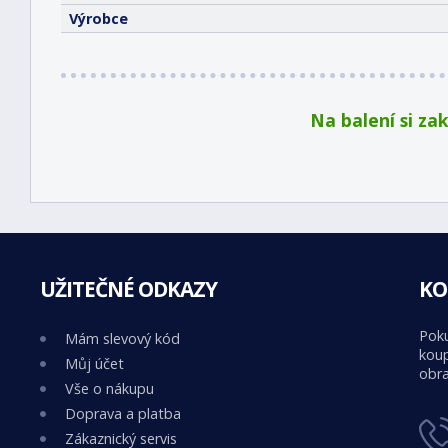
Výrobce
Na balení si za
UŽITEČNÉ ODKAZY
KO
Poku
Mám slevový kód
koup
Můj účet
obra
Vše o nákupu
Doprava a platba
Zákaznický servis