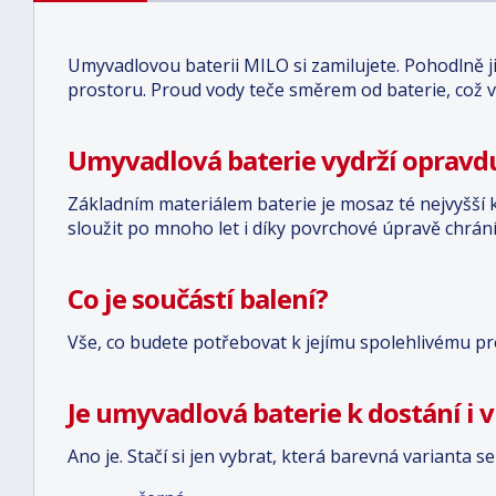
Umyvadlovou baterii MILO si zamilujete. Pohodlně j
prostoru. Proud vody teče směrem od baterie, což 
Umyvadlová baterie vydrží oprav
Základním materiálem baterie je mosaz té nejvyšší k
sloužit po mnoho let i díky povrchové úpravě chrán
Co je součástí balení?
Vše, co budete potřebovat k jejímu spolehlivému pr
Je umyvadlová baterie k dostání i v
Ano je. Stačí si jen vybrat, která barevná varianta 