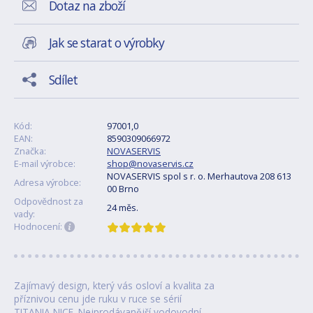
Dotaz na zboží
Jak se starat o výrobky
Sdílet
Kód:
97001,0
EAN:
8590309066972
Značka:
NOVASERVIS
E-mail výrobce:
shop@novaservis.cz
NOVASERVIS spol s r. o. Merhautova 208 613
Adresa výrobce:
00 Brno
Odpovědnost za
24 měs.
vady:
Hodnocení:
Zajímavý design, který vás osloví a kvalita za
příznivou cenu jde ruku v ruce se sérií
TITANIA NICE. Nejprodávanější vodovodní