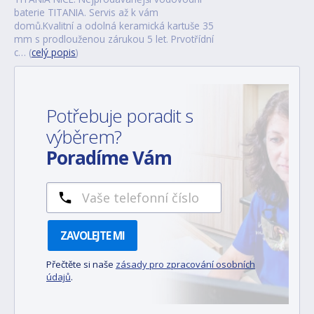
baterie TITANIA. Servis až k vám
domů.Kvalitní a odolná keramická kartuše 35
mm s prodlouženou zárukou 5 let. Prvotřídní
c… (
celý popis
)
Potřebuje poradit s
výběrem?
Poradíme Vám
ZAVOLEJTE MI
Přečtěte si naše
zásady pro zpracování osobních
údajů
.