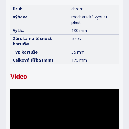
Druh
chrom
Výbava
mechanická výpust
plast
Výška
130 mm
Záruka na těsnost
5 rok
kartuše
Typ kartuše
35 mm
Celková šířka [mm]
175 mm
Video