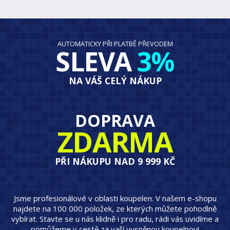
AUTOMATICKY PŘI PLATBĚ PŘEVODEM
SLEVA
3%
NA VÁŠ CELÝ NÁKUP
DOPRAVA
ZDARMA
PŘI NÁKUPU NAD 9 999 KČ
Jsme profesionálové v oblasti koupelen. V našem e-shopu
najdete na 100 000 položek, ze kterých můžete pohodlně
vybírat. Stavte se u nás klidně i pro radu, rádi vás uvidíme a
pomůžeme v cestě za vaší vysněnou koupelnou!