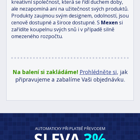
kreativní společnost, která se řídí duchem doby,
ale nezapomíná ani na užitečnost svých produktů.
Produkty zaujmou svým designem, odolností, jsou
cenově dostupné a široce dostupné. S
Mexen
si
zařídíte koupelnu svých snů i v případě silně
omezeného rozpočtu.
Na balení si zakládáme!
Prohlédněte si
, jak
připravujeme a zabalíme Vaši objednávku.
AUTOMATICKY PŘI PLATBĚ PŘEVODEM
SLEVA
3%