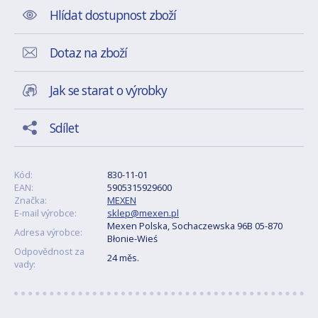
Hlídat dostupnost zboží
Dotaz na zboží
Jak se starat o výrobky
Sdílet
Kód:
830-11-01
EAN:
5905315929600
Značka:
MEXEN
E-mail výrobce:
sklep@mexen.pl
Mexen Polska, Sochaczewska 96B 05-870
Adresa výrobce:
Błonie-Wieś
Odpovědnost za
24 měs.
vady: