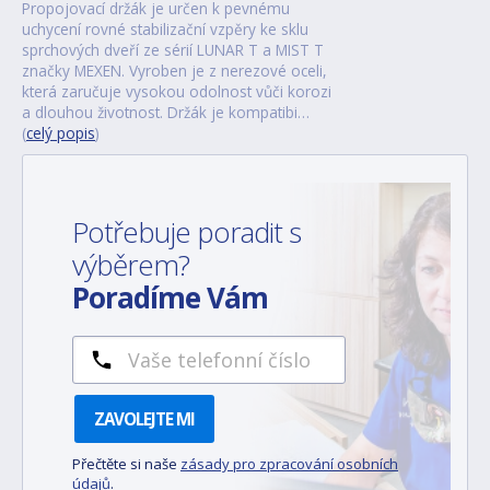
Propojovací držák je určen k pevnému
uchycení rovné stabilizační vzpěry ke sklu
sprchových dveří ze sérií LUNAR T a MIST T
značky MEXEN. Vyroben je z nerezové oceli,
která zaručuje vysokou odolnost vůči korozi
a dlouhou životnost. Držák je kompatibi…
(
celý popis
)
Potřebuje poradit s
výběrem?
Poradíme Vám
ZAVOLEJTE MI
Přečtěte si naše
zásady pro zpracování osobních
údajů
.