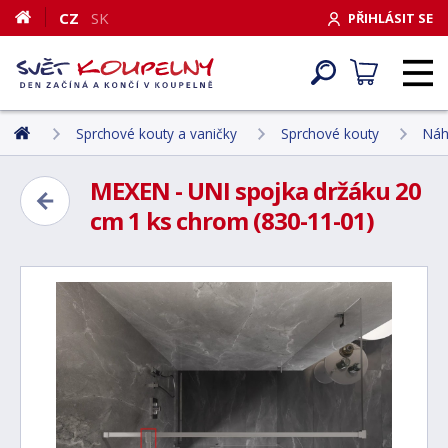
CZ
SK
PŘIHLÁSIT SE
Sprchové kouty a vaničky
Sprchové kouty
Náh
MEXEN - UNI spojka držáku 20
cm 1 ks chrom (830-11-01)