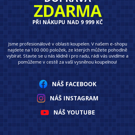
ZDARMA
PŘI NÁKUPU NAD 9 999 KČ
Jsme profesionálové v oblasti koupelen. V našem e-shopu
najdete na 100 000 položek, ze kterých můžete pohodlně
vybírat. Stavte se u nás klidně i pro radu, rádi vás uvidíme a
pomůžeme v cestě za vaší vysněnou koupelnou!
NÁŠ FACEBOOK
NÁŠ INSTAGRAM
NÁŠ YOUTUBE