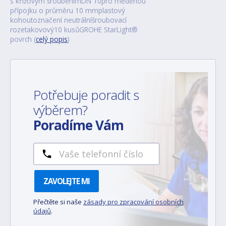
s křížovým šroubenímDN 10pro měděnou
přípojku o průměru 10 mmplastový
kohoutoznačení neutrálníšroubovací
rozetakovový10 kusůGROHE StarLight®
povrch (
celý popis
)
Potřebuje poradit s
výběrem?
Poradíme Vám
ZAVOLEJTE MI
Přečtěte si naše
zásady pro zpracování osobních
údajů
.