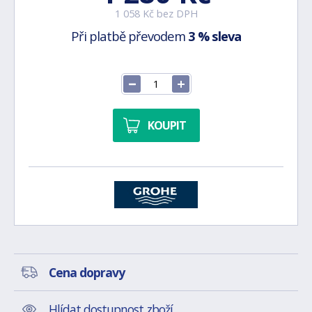
1 058 Kč bez DPH
Při platbě převodem
3 % sleva
KOUPIT
Cena dopravy
Hlídat dostupnost zboží