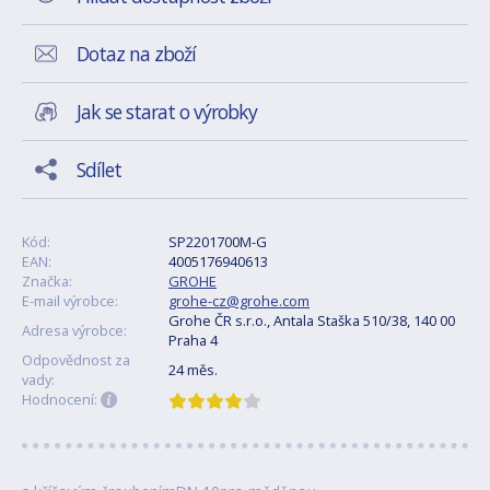
Dotaz na zboží
Jak se starat o výrobky
Sdílet
Kód:
SP2201700M-G
EAN:
4005176940613
Značka:
GROHE
E-mail výrobce:
grohe-cz@grohe.com
Grohe ČR s.r.o., Antala Staška 510/38, 140 00
Adresa výrobce:
Praha 4
Odpovědnost za
24 měs.
vady:
Hodnocení: