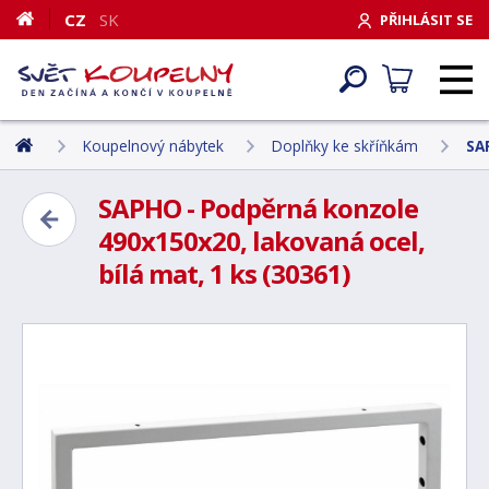
CZ
SK
PŘIHLÁSIT SE
Koupelnový nábytek
Doplňky ke skříňkám
SA
SAPHO - Podpěrná konzole
490x150x20, lakovaná ocel,
bílá mat, 1 ks (30361)