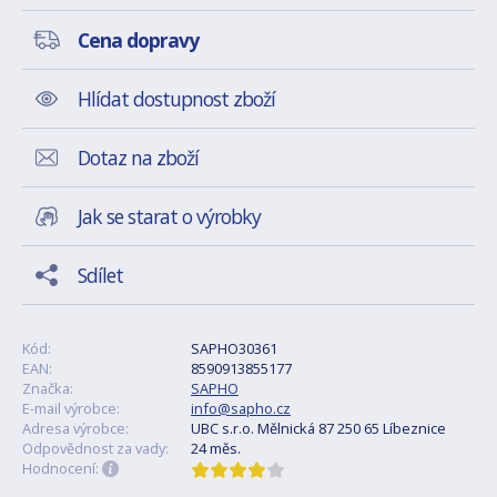
Cena dopravy
Hlídat dostupnost zboží
Dotaz na zboží
Jak se starat o výrobky
Sdílet
Kód:
SAPHO30361
EAN:
8590913855177
Značka:
SAPHO
E-mail výrobce:
info@sapho.cz
Adresa výrobce:
UBC s.r.o. Mělnická 87 250 65 Líbeznice
Odpovědnost za vady:
24 měs.
Hodnocení: