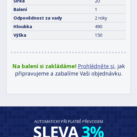
Šířka
20
Balení
1
Odpovědnost za vady
2 roky
Hloubka
490
Výška
150
Na balení si zakládáme!
Prohlédněte si
, jak
připravujeme a zabalíme Vaši objednávku.
AUTOMATICKY PŘI PLATBĚ PŘEVODEM
SLEVA
3%