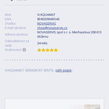
Kód:
V/AQUAMAT
EAN:
8590309045540
Značka:
NOVASERVIS
E-mail výrobce:
shop@novaservis.cz
NOVASERVIS spol s r. o. Merhautova 208 613
Adresa výrobce:
00 Brno
Odpovědnost za
24 měs.
vady:
Hodnocení:
V/AQUAMAT KERAMICKÝ VENTIL (
celý popis
)