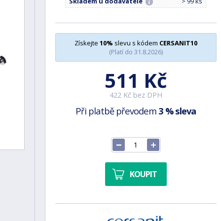
Skladem u dodavatele
> 99 ks
Získejte
10%
slevu s kódem
CERSANIT10
(Platí do 31.8.2026)
511 Kč
422 Kč bez DPH
Při platbě převodem
3 % sleva
KOUPIT