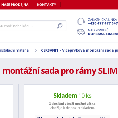
NAŠE PRODEJNA
KONTAKTY
ZÁKAZNICKÁ LINKA
+420 477 477 047
NAD 9 999 KČ
DOPRAVA ZDARM
instalační materiál
CERSANIT - Víceprvková montážní sada p
á montážní sada pro rámy SLIM
Skladem
10 ks
Odeslání zboží možné
zítra.
Zboží je k dispozici skladem.