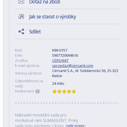
Dotaz na zboží
Jak se starat o výrobky
Sdílet
Kód:
K99-0157
EAN:
5907720694616
Značka:
CERSANIT
E-mail výrobce:
sprzedaz@cersanit.com
Cersanit S.A., Al. Solidarności 36, 25-323
Adresa výrobce:
Kielce
Odpovědnost za
24 měs.
vady:
Hodnocení:
Náhradní montážní sada pro
modulové rám SLIM&SILENT. Prvky
sady jsou vyrobeny z kovu. (
celý popis
)