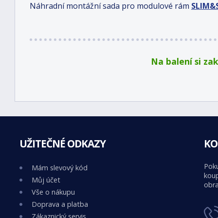
Náhradní montážní sada pro modulové rám
SLIM&
Na balení si za
UŽITEČNÉ ODKAZY
KO
Poku
Mám slevový kód
koup
Můj účet
obra
Vše o nákupu
Doprava a platba
Zákaznický servis