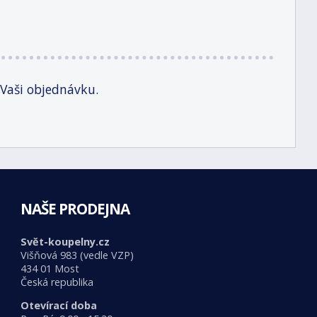
 Vaši objednávku.
NAŠE PRODEJNA
Svět-koupelny.cz
Višňová 983 (vedle VZP)
434 01 Most
Česká republika
Otevírací doba