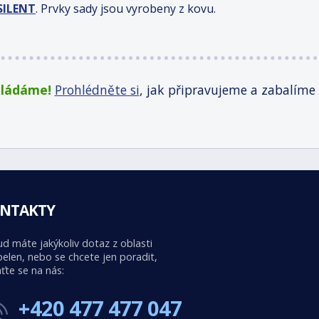
SILENT
.
Prvky sady jsou vyrobeny z kovu.
kládáme!
Prohlédněte si
, jak připravujeme a zabalíme
NTAKTY
d máte jakýkoliv dotaz z oblasti
elen, nebo se chcete jen poradit,
ťte se na nás:
+420 477 477 047