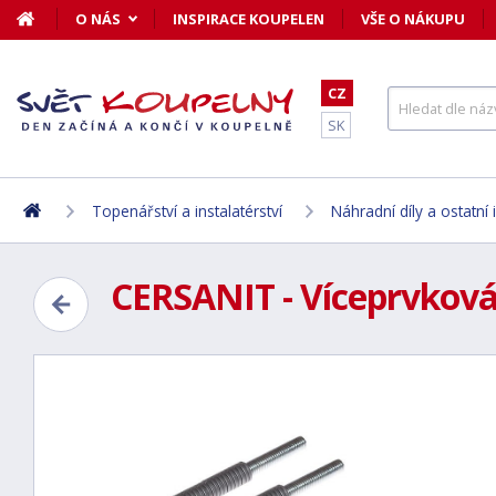
O NÁS
INSPIRACE KOUPELEN
VŠE O NÁKUPU
CZ
SK
Topenářství a instalatérství
Náhradní díly a ostatní 
CERSANIT - Víceprvkov