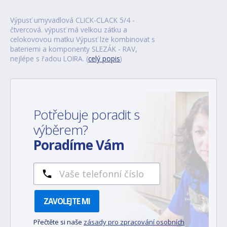
Výpusť umyvadlová CLICK-CLACK 5/4 -
čtvercová. výpusť má velkou zátku a
celokovovou matku Výpusť lze kombinovat s
bateriemi a komponenty SLEZÁK - RAV,
nejlépe s řadou LOIRA. (
celý popis
)
Potřebuje poradit s
výběrem?
Poradíme Vám
ZAVOLEJTE MI
Přečtěte si naše
zásady pro zpracování osobních