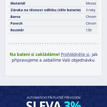
Materiál
Mosaz
Záruka na těsnost odlitku (tělo baterie)
3 roky
Barva
Chrom
Povrch
Chrom
Rozměr
150
Na balení si zakládáme!
Prohlédněte si
, jak
připravujeme a zabalíme Vaši objednávku.
AUTOMATICKY PŘI PLATBĚ PŘEVODEM
SLEVA
3%