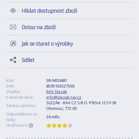
Hlídat dostupnost zboží
Dotaz na zboží
Jak se starat o výrobky
Sdílet
Kód:
SR-MD0481
EAN:
8595163527560
Značka:
RAV Slezák
E-mail výrobce:
info@slezak-rav.cz
SLEZÁK - RAV CZ S.R.O. Příčná 1217/1B
Adresa výrobce:
Olomouc, 772 00
Odpovědnost za
24 měs.
vady:
Hodnocení: