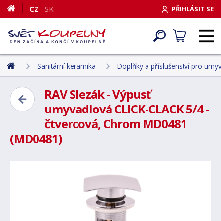
CZ
SK
PŘIHLÁSIT SE
Sanitární keramika
Doplňky a příslušenství pro umyva
RAV Slezák - Výpusť
umyvadlová CLICK-CLACK 5/4 -
čtvercová, Chrom MD0481
(MD0481)