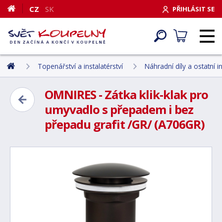
CZ
SK
PŘIHLÁSIT SE
Topenářství a instalatérství
Náhradní díly a ostatní i
OMNIRES - Zátka klik-klak pro
umyvadlo s přepadem i bez
přepadu grafit /GR/ (A706GR)