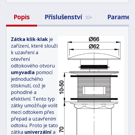
Popis
Příslušenství
Paramet
10+
Zátka klik-klak
je
zařízení, které slouží
k uzavření a
otevření
odtokového otvoru
umyvadla
pomocí
jednoduchého
stisknutí, což je
pohodlné a
efektivní
. Tento typ
zátky umožňuje volit
mezi odtokem přes
přepad a uzavřením
odtoku. Proto je tato
zátka
univerzální
a