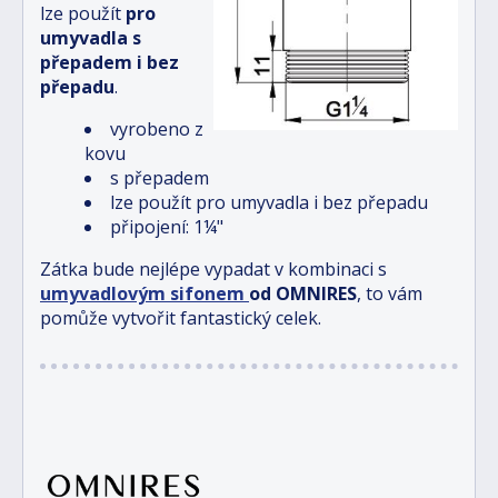
lze použít
pro
umyvadla s
přepadem i bez
přepadu
.
vyrobeno z
kovu
s přepadem
lze použít pro umyvadla i bez přepadu
připojení: 1¼"
Zátka bude nejlépe vypadat v kombinaci s
umyvadlovým sifonem
od OMNIRES
, to vám
pomůže vytvořit fantastický celek.