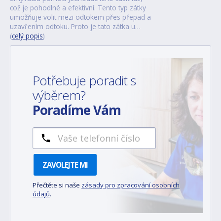
což je pohodlné a efektivní. Tento typ zátky
umožňuje volit mezi odtokem přes přepad a
uzavřením odtoku. Proto je tato zátka u…
(
celý popis
)
Potřebuje poradit s
výběrem?
Poradíme Vám
ZAVOLEJTE MI
Přečtěte si naše
zásady pro zpracování osobních
údajů
.