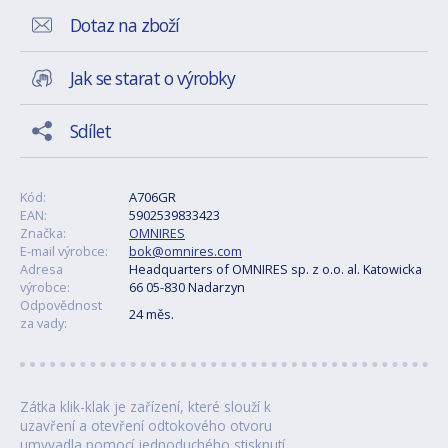
Dotaz na zboží
Jak se starat o výrobky
Sdílet
Kód:
A706GR
EAN:
5902539833423
Značka:
OMNIRES
E-mail výrobce:
bok@omnires.com
Adresa
Headquarters of OMNIRES sp. z o.o. al. Katowicka
výrobce:
66 05-830 Nadarzyn
Odpovědnost
24 měs.
za vady:
Zátka klik-klak je zařízení, které slouží k
uzavření a otevření odtokového otvoru
umyvadla pomocí jednoduchého stisknutí,