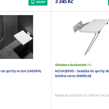
3 345 Kč
KOUPIT
Skladem u dodavatele
7 ks
 do sprchy Active (VANSPA)
NOVASERVIS - Sedačka do sprchy sk
leštěná nerez (R6699,44)
R6699,44 SEDAČKA DO SPRCHY SKLO