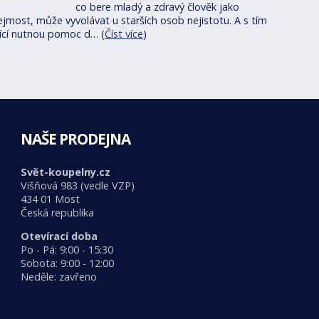
co bere mladý a zdravý člověk jako
jmost, může vyvolávat u starších osob nejistotu. A s tím
jící nutnou pomoc d… (
Číst více
)
NAŠE PRODEJNA
Svět-koupelny.cz
Višňová 983 (vedle VZP)
434 01 Most
Česká republika
Otevírací doba
Po - Pá: 9:00 - 15:30
Sobota: 9:00 - 12:00
Neděle: zavřeno