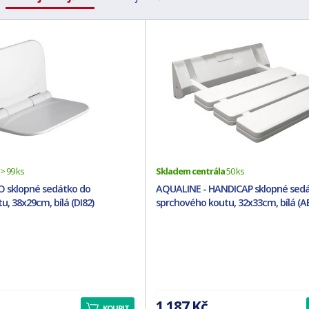
> 99 ks
Skladem centrála
50 ks
O sklopné sedátko do
AQUALINE - HANDICAP sklopné sedá
, 38x29cm, bílá (DI82)
sprchového koutu, 32x33cm, bílá (A
1 187 Kč
KOUPIT