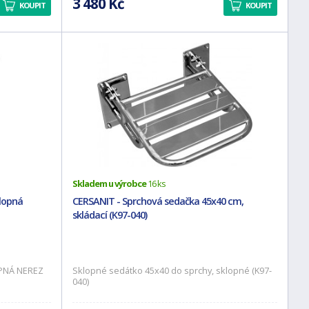
3 480 Kč
KOUPIT
KOUPIT
Skladem u výrobce
16 ks
lopná
CERSANIT - Sprchová sedačka 45x40 cm,
skládací (K97-040)
PNÁ NEREZ
Sklopné sedátko 45x40 do sprchy, sklopné (K97-
040)