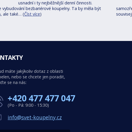
usnadní i ty nejběžnější denní činnosti.
je vybudování bezbariérové koupelny. Ta by měla být
samozře
, ale také… (
Číst více
)
souvise
NTAKTY
d máte jakýkoliv dotaz z oblasti
elen, nebo se chcete jen poradit,
ťte se na nás:
+420 477 477 047
(Po - Pá: 9:00 - 15:30)
info@svet-koupelny.cz