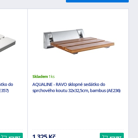
Skladem
1 ks
tko do
AQUALINE - RAVO sklopné sedátko do
E357)
sprchového koutu 32x32,5cm, bambus (AE236)
1 325 Kč
KOUPIT
KOUPIT