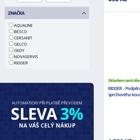
ZNAČKA
AQUALINE
BESCO
CERSANIT
GELCO
GEDY
NOVASERVIS
RIDDER
Skladem centrála
RIDDER - Podpěr
sprchového koutu
AUTOMATICKY PŘI PLATBĚ PŘEVODEM
SLEVA
3%
NA VÁŠ CELÝ NÁKUP