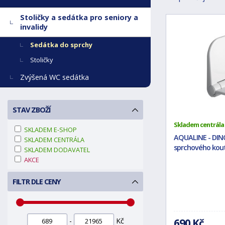
Stoličky a sedátka pro seniory a
invalidy
Sedátka do sprchy
Stoličky
Zvýšená WC sedátka
STAV ZBOŽÍ
Skladem centrála
SKLADEM E-SHOP
AQUALINE - DIN
SKLADEM CENTRÁLA
sprchového koutu
SKLADEM DODAVATEL
AKCE
FILTR DLE CENY
-
Kč
690 Kč