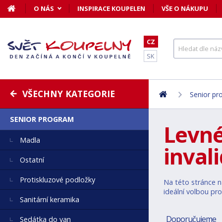
O NÁS
INSPIRACE KOUPELEN
VŠE O NÁKUPU
CZ
SK
VŠECHNY KATEGORIE
Senior pr
SENIOR PROGRAM
Levné
Madla
inval
Ostatní
Protiskluzové podložky
Na této stránce na
ideální volbou pro
Sanitární keramika
Doporučujeme
Sedátka do van