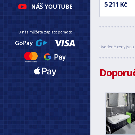
5 211 Kč
NÁŠ YOUTUBE
U nás můžete zaplatit pomocí:
Uvedené ceny jsou 
Doporuč