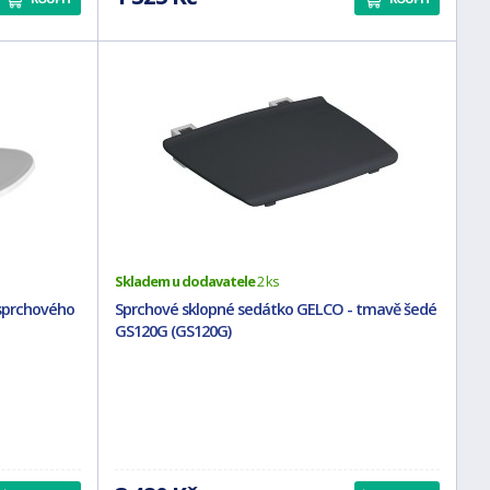
Skladem u dodavatele
2 ks
sprchového
Sprchové sklopné sedátko GELCO - tmavě šedé
GS120G (GS120G)