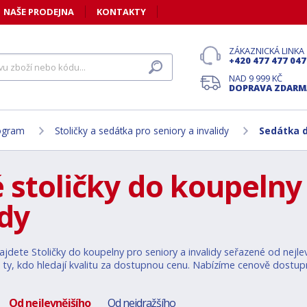
NAŠE PRODEJNA
KONTAKTY
ZÁKAZNICKÁ LINKA
+420 477 477 047
NAD 9 999 KČ
DOPRAVA ZDARM
ogram
Stoličky a sedátka pro seniory a invalidy
Sedátka d
 stoličky do koupelny 
idy
jdete Stoličky do koupelny pro seniory a invalidy seřazené od nejlev
 ty, kdo hledají kvalitu za dostupnou cenu. Nabízíme cenově dostupná
Od nejlevnějšího
Od nejdražšího