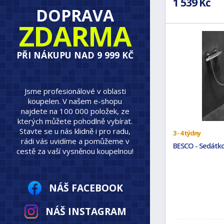
1 539 Kč
DOPRAVA
ZDARMA
PŘI NÁKUPU NAD 9 999 KČ
Jsme profesionálové v oblasti
koupelen. V našem e-shopu
najdete na 100 000 položek, ze
kterých můžete pohodlně vybírat.
Stavte se u nás klidně i pro radu,
3 - 4 týdny
rádi vás uvidíme a pomůžeme v
BESCO - Sedátko
cestě za vaší vysněnou koupelnou!
NÁŠ FACEBOOK
NÁŠ INSTAGRAM