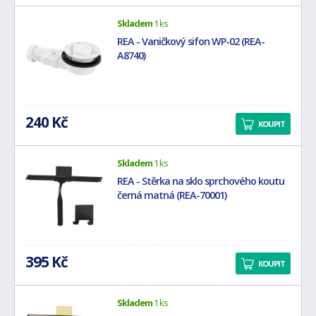
Skladem
1 ks
REA - Vaničkový sifon WP-02 (REA-
A8740)
240 Kč
KOUPIT
Skladem
1 ks
REA - Stěrka na sklo sprchového koutu
černá matná (REA-70001)
395 Kč
KOUPIT
Skladem
1 ks