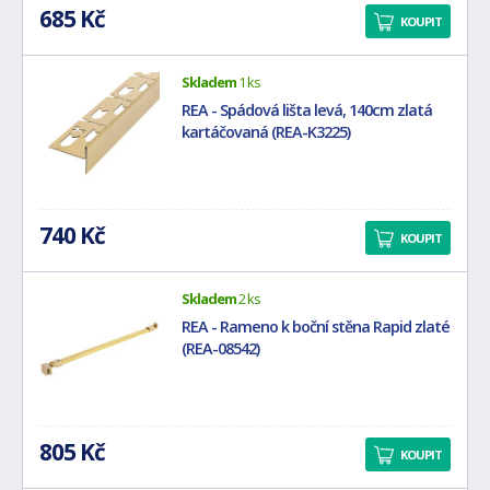
685 Kč
KOUPIT
Skladem
1 ks
REA - Spádová lišta levá, 140cm zlatá
kartáčovaná (REA-K3225)
740 Kč
KOUPIT
Skladem
2 ks
REA - Rameno k boční stěna Rapid zlaté
(REA-08542)
805 Kč
KOUPIT