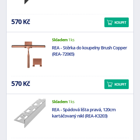
570 Kč
KOUPIT
Skladem
1 ks
REA - Stěrka do koupelny Brush Copper
(REA-72065)
570 Kč
KOUPIT
Skladem
1 ks
REA - Spádová lišta pravá, 120cm
kartáčovaný nikl (REA-K3203)