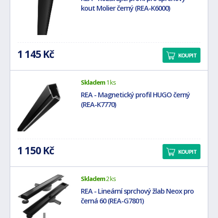
kout Molier černý (REA-K6000)
1 145 Kč
KOUPIT
Skladem
1 ks
REA - Magnetický profil HUGO černý
(REA-K7770)
1 150 Kč
KOUPIT
Skladem
2 ks
REA - Lineární sprchový žlab Neox pro
černá 60 (REA-G7801)