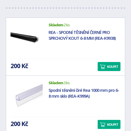
Skladem
2 ks
REA - SPODNÍ TĚSNĚNÍ ČERNÉ PRO
SPRCHOVÝ KOUT 6-8 MM (REA-K9938)
200 Kč
KOUPIT
Skladem
3 ks
Spodní těsnění čiré Rea 1000 mm pro 6-
8 mm sklo (REA-K999A)
200 Kč
KOUPIT