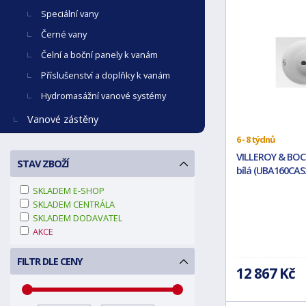
Speciální vany
Černé vany
Čelní a boční panely k vanám
Příslušenství a doplňky k vanám
Hydromasážní vanové systémy
Vanové zástěny
6 - 8 týdnů
VILLEROY & BOCH
STAV ZBOŽÍ
bílá (UBA160CAS
SKLADEM E-SHOP
SKLADEM CENTRÁLA
SKLADEM DODAVATEL
AKCE
FILTR DLE CENY
12 867 Kč