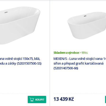
Skladem u výrobce
> 99 ks
a volně stojící 150x75, bílá,
MEXEN/S - Luna volně stojící vana 140
adu a zátky (52031507500-SS)
sifon a přepad grafit kartáčovaná
(52031407500-66)
13 439 Kč
KOUPIT