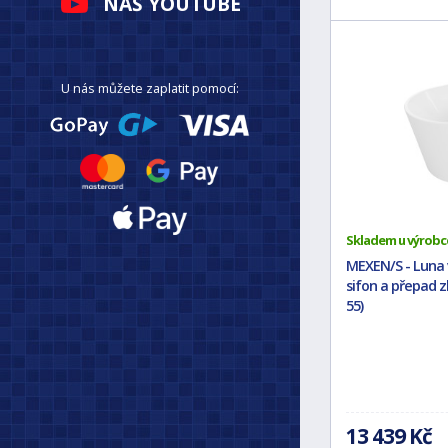
NÁŠ YOUTUBE
U nás můžete zaplatit pomocí:
Skladem u výrobc
MEXEN/S - Luna vo
sifon a přepad 
55)
13 439 Kč