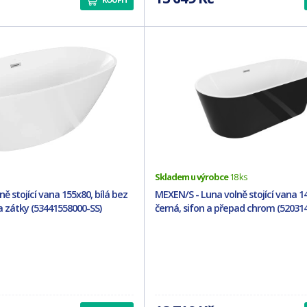
Skladem u výrobce
18 ks
ě stojící vana 155x80, bílá bez
MEXEN/S - Luna volně stojící vana 140
a zátky (53441558000-SS)
černá, sifon a přepad chrom (52031