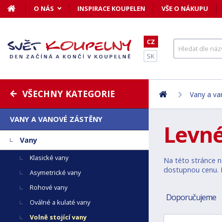
O NÁS
INSPIRACE KOUPELEN
VŠE O NÁKUPU
CZ
SK
VŠECHNY KATEGORIE
Vany a va
VANY A VANOVÉ ZÁSTĚNY
Levné
Vany
Klasické vany
Na této stránce na
dostupnou cenu. N
Asymetrické vany
Rohové vany
Doporučujeme
Oválné a kulaté vany
Volně stojící vany