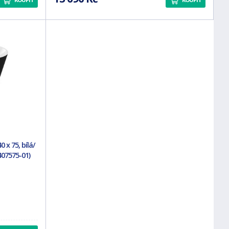
 x 75, bílá/
407575-01)