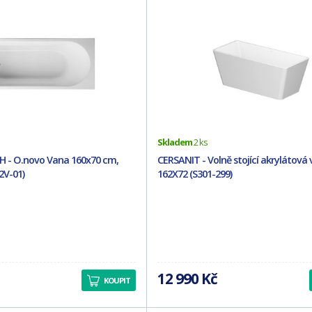
Skladem
2 ks
 - O.novo Vana 160x70 cm,
CERSANIT - Volně stojící akrylátová
2V-01)
162X72 (S301-299)
12 990 Kč
KOUPIT