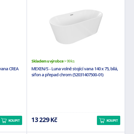
Skladem u výrobce
> 99 ks
 vana CREA
MEXEN/S - Luna volně stojící vana 140 x 75, bílá,
sifon a přepad chrom (52031407500-01)
13 229 Kč
KOUPIT
KOUPIT