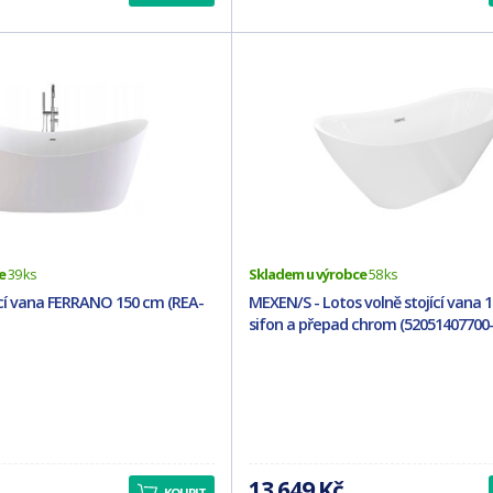
e
39 ks
Skladem u výrobce
58 ks
jící vana FERRANO 150 cm (REA-
MEXEN/S - Lotos volně stojící vana 14
sifon a přepad chrom (52051407700-
13 649 Kč
KOUPIT