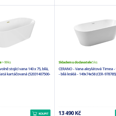
e
> 99 ks
Skladem u dodavatele
5 ks
lně stojící vana 140 x 75, bílá,
CERANO - Vana akrylátová Timea - v
zlatá kartáčovaná (52031407500-
- bílá lesklá - 149x74x58 (CER-978785)
13 490 Kč
KOUPIT