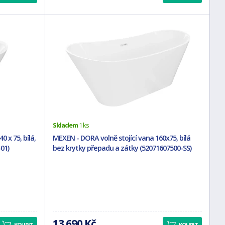
Skladem
1 ks
0 x 75, bílá,
MEXEN - DORA volně stojící vana 160x75, bílá
01)
bez krytky přepadu a zátky (52071607500-SS)
13 690 Kč
KOUPIT
KOUPIT