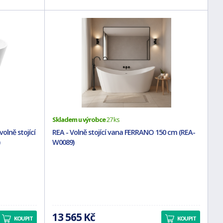
Skladem u výrobce
27 ks
olně stojící
REA - Volně stojící vana FERRANO 150 cm (REA-
W0089)
13 565 Kč
KOUPIT
KOUPIT