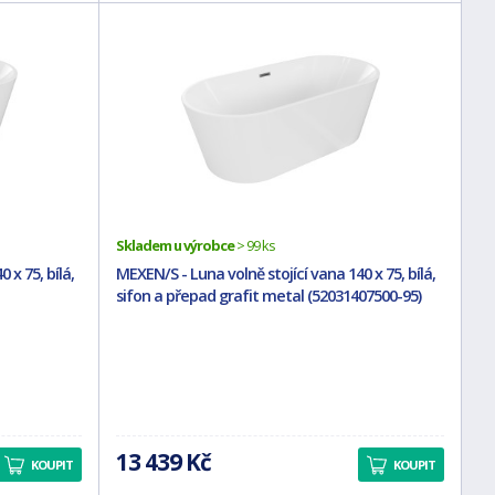
Skladem u výrobce
> 99 ks
 x 75, bílá,
MEXEN/S - Luna volně stojící vana 140 x 75, bílá,
sifon a přepad grafit metal (52031407500-95)
13 439 Kč
KOUPIT
KOUPIT