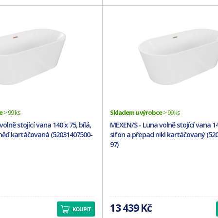
e
> 99 ks
Skladem u výrobce
> 99 ks
lně stojící vana 140 x 75, bílá,
MEXEN/S - Luna volně stojící vana 140
měď kartáčovaná (52031407500-
sifon a přepad nikl kartáčovaný (52
97)
13 439 Kč
KOUPIT