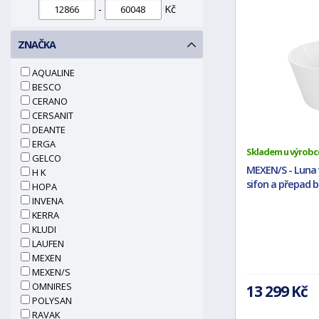
-
Kč
ZNAČKA
AQUALINE
BESCO
CERANO
CERSANIT
DEANTE
ERGA
Skladem u výrobc
GELCO
MEXEN/S - Luna vo
H K
sifon a přepad b
HOPA
INVENA
KERRA
KLUDI
LAUFEN
MEXEN
MEXEN/S
OMNIRES
13 299 Kč
POLYSAN
RAVAK