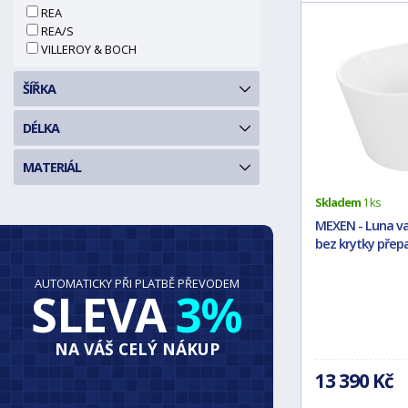
REA
REA/S
VILLEROY & BOCH
ŠÍŘKA
DÉLKA
MATERIÁL
Skladem
1 ks
MEXEN - Luna van
bez krytky přep
AUTOMATICKY PŘI PLATBĚ PŘEVODEM
SLEVA
3%
NA VÁŠ CELÝ NÁKUP
13 390 Kč