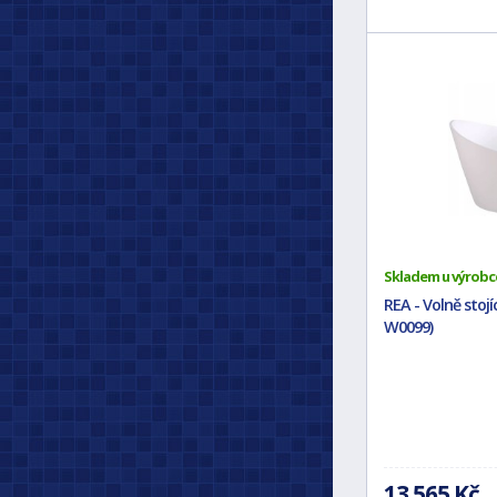
Skladem u výrobc
REA - Volně sto
W0099)
13 565 Kč