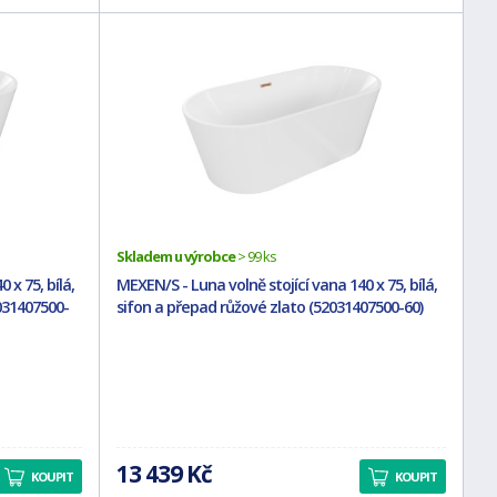
Skladem u výrobce
> 99 ks
 x 75, bílá,
MEXEN/S - Luna volně stojící vana 140 x 75, bílá,
031407500-
sifon a přepad růžové zlato (52031407500-60)
13 439 Kč
KOUPIT
KOUPIT