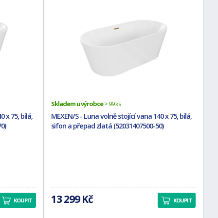
Skladem u výrobce
> 99 ks
 x 75, bílá,
MEXEN/S - Luna volně stojící vana 140 x 75, bílá,
0)
sifon a přepad zlatá (52031407500-50)
13 299 Kč
KOUPIT
KOUPIT