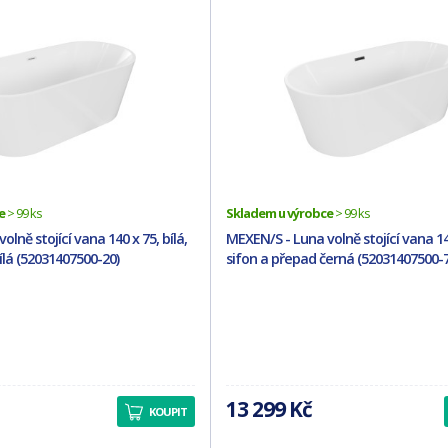
e
> 99 ks
Skladem u výrobce
> 99 ks
lně stojící vana 140 x 75, bílá,
MEXEN/S - Luna volně stojící vana 140
ílá (52031407500-20)
sifon a přepad černá (52031407500-7
13 299 Kč
KOUPIT