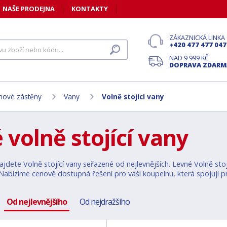
NAŠE PRODEJNA
KONTAKTY
ZÁKAZNICKÁ LINKA
+420 477 477 047
NAD 9 999 KČ
DOPRAVA ZDARM
nové zástěny
Vany
Volně stojící vany
 volně stojící vany
jdete Volně stojící vany seřazené od nejlevnějších. Levné Volně stojíc
abízíme cenově dostupná řešení pro vaši koupelnu, která spojují pra
Od nejlevnějšího
Od nejdražšího