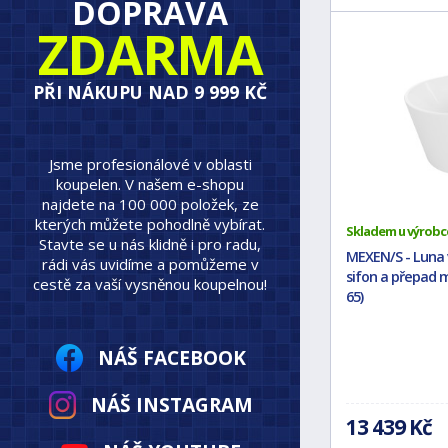
DOPRAVA
ZDARMA
PŘI NÁKUPU NAD 9 999 KČ
Jsme profesionálové v oblasti
koupelen. V našem e-shopu
najdete na 100 000 položek, ze
kterých můžete pohodlně vybírat.
Skladem u výrobc
Stavte se u nás klidně i pro radu,
MEXEN/S - Luna vo
rádi vás uvidíme a pomůžeme v
sifon a přepad 
cestě za vaší vysněnou koupelnou!
65)
NÁŠ FACEBOOK
NÁŠ INSTAGRAM
13 439 Kč