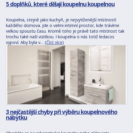
5 doplňků, které dělají koupelnu koupelnou
Koupelna, stejně jako kuchyň, je nejvytíženější místností
každého domova. Jde o velmi intimní prostor, kde trávíme
velkou spoustu času. Kromě toho je právě tato místnost tak
trochu také naší vizitkou. I koupelna o nás totiž ledacos
vypoví. Aby byla v… (
Číst více
)
3 nejčastější chyby při výběru koupelnového
nábytku