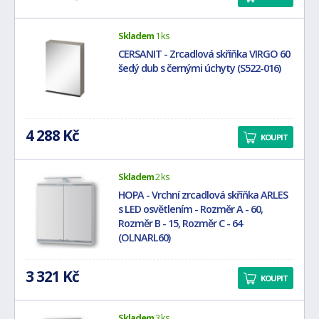
Skladem
1 ks
CERSANIT - Zrcadlová skříňka VIRGO 60
šedý dub s černými úchyty (S522-016)
4 288 Kč
KOUPIT
Skladem
2 ks
HOPA - Vrchní zrcadlová skříňka ARLES
s LED osvětlením - Rozměr A - 60,
Rozměr B - 15, Rozměr C - 64
(OLNARL60)
3 321 Kč
KOUPIT
Skladem
3 ks