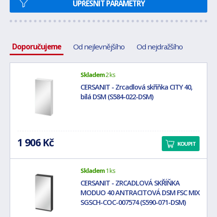
UPŘESNIT PARAMETRY
Doporučujeme
Od nejlevnějšího
Od nejdražšího
Skladem
2 ks
CERSANIT - Zrcadlová skříňka CITY 40,
bílá DSM (S584-022-DSM)
1 906 Kč
KOUPIT
Skladem
1 ks
CERSANIT - ZRCADLOVÁ SKŘÍŇKA
MODUO 40 ANTRACITOVÁ DSM FSC MIX
SGSCH-COC-007574 (S590-071-DSM)