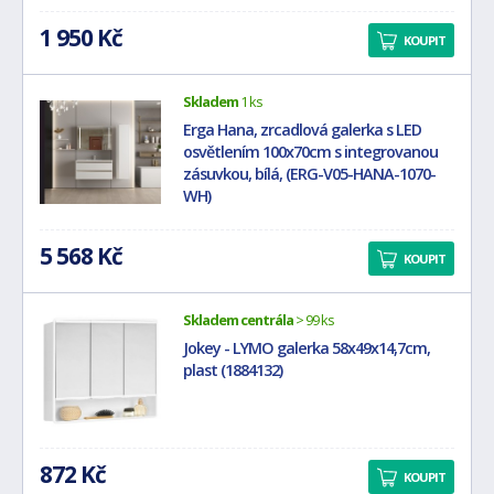
1 950 Kč
KOUPIT
Skladem
1 ks
Erga Hana, zrcadlová galerka s LED
osvětlením 100x70cm s integrovanou
zásuvkou, bílá, (ERG-V05-HANA-1070-
WH)
5 568 Kč
KOUPIT
Skladem centrála
> 99 ks
Jokey - LYMO galerka 58x49x14,7cm,
plast (1884132)
872 Kč
KOUPIT