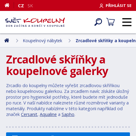
CZ
SK
PŘIHLÁSIT SE
Koupelnový nábytek
Zrcadlové skříňky a koupel
Zrcadlové skříňky a
koupelnové galerky
Zrcadlo do koupelny můžete vyřešit zrcadlovou skříňkou
nebo koupelnovou galerkou. Za zrcadlem navíc získáte úložný
prostor pro hygienické potřeby, které budete mít jednoduše
po ruce. V naší nabídce naleznete různé rozměrové varianty a
materiály. Produkty nabízíme v této kategorii například od
značek
Cersanit
,
Aqualine
a
Sapho
.