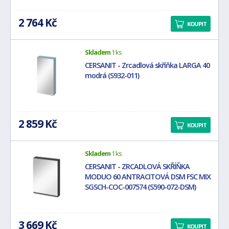
2 764 Kč
KOUPIT
Skladem
1 ks
CERSANIT - Zrcadlová skříňka LARGA 40
modrá (S932-011)
2 859 Kč
KOUPIT
Skladem
1 ks
CERSANIT - ZRCADLOVÁ SKŘÍŇKA
MODUO 60 ANTRACITOVÁ DSM FSC MIX
SGSCH-COC-007574 (S590-072-DSM)
3 669 Kč
KOUPIT