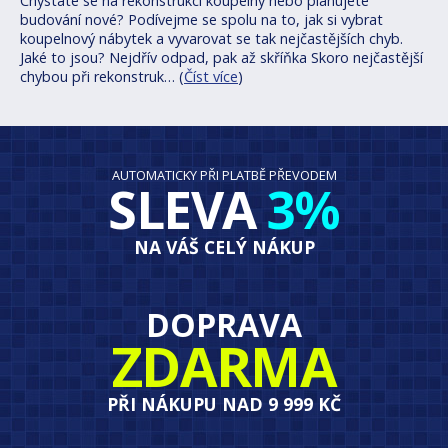
Chystáte se na rekonstrukci koupelny nebo plánujete
budování nové? Podívejme se spolu na to, jak si vybrat
koupelnový nábytek a vyvarovat se tak nejčastějších chyb.
Jaké to jsou? Nejdřív odpad, pak až skříňka Skoro nejčastější
chybou při rekonstruk… (
Číst více
)
AUTOMATICKY PŘI PLATBĚ PŘEVODEM
SLEVA
3%
NA VÁŠ CELÝ NÁKUP
DOPRAVA
ZDARMA
PŘI NÁKUPU NAD 9 999 KČ