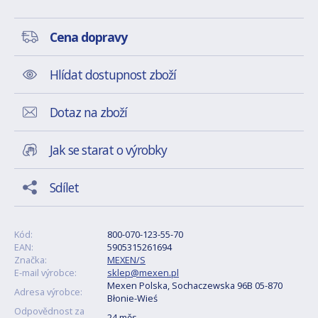
Cena dopravy
Hlídat dostupnost zboží
Dotaz na zboží
Jak se starat o výrobky
Sdílet
Kód:
800-070-123-55-70
EAN:
5905315261694
Značka:
MEXEN/S
E-mail výrobce:
sklep@mexen.pl
Mexen Polska, Sochaczewska 96B 05-870
Adresa výrobce:
Błonie-Wieś
Odpovědnost za
24 měs.