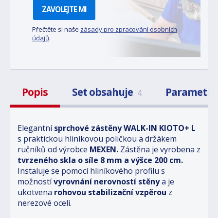
ZAVOLEJTE MI
Přečtěte si naše
zásady pro zpracování osobních
údajů
.
Popis
Set obsahuje
Parametr
4
Elegantní
sprchové zástěny
WALK-IN KIOTO+ L
s praktickou hliníkovou poličkou a držákem
ručníků
od výrobce
MEXEN.
Zástěna je vyrobena
z
tvrzeného skla
o síle
8 mm
a výšce
200 cm
.
Instaluje se pomocí hliníkového profilu s
možností
vyrovnání nerovností stěny
a je
ukotvena
rohovou stabilizační vzpěrou
z
nerezové oceli.