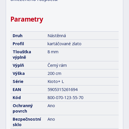
Parametry
Druh
Nástěnná
Profil
kartáčované zlato
Tloušťka
8 mm
výplně
Výplň
Černý rám
Výška
200 cm
Série
Kioto+ L
EAN
5905315261694
Kód
800-070-123-55-70
Ochranný
Ano
povrch
Bezpečnostní
Ano
sklo