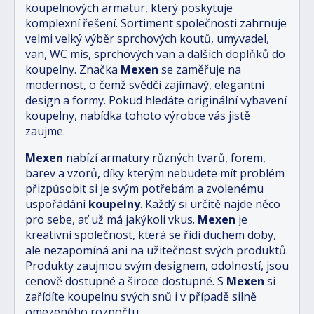
koupelnových armatur, který poskytuje
komplexní řešení. Sortiment společnosti zahrnuje
velmi velký výběr sprchových koutů, umyvadel,
van, WC mís, sprchových van a dalších doplňků do
koupelny. Značka
Mexen
se zaměřuje na
modernost, o čemž svědčí zajímavý, elegantní
design a formy. Pokud hledáte originální vybavení
koupelny, nabídka tohoto výrobce vás jistě
zaujme.
Mexen
nabízí armatury různých tvarů, forem,
barev a vzorů, díky kterým nebudete mít problém
přizpůsobit si je svým potřebám a zvolenému
uspořádání
koupelny
. Každý si určitě najde něco
pro sebe, ať už má jakýkoli vkus.
Mexen
je
kreativní společnost, která se řídí duchem doby,
ale nezapomíná ani na užitečnost svých produktů.
Produkty zaujmou svým designem, odolností, jsou
cenově dostupné a široce dostupné. S
Mexen
si
zařídíte koupelnu svých snů i v případě silně
omezeného rozpočtu.