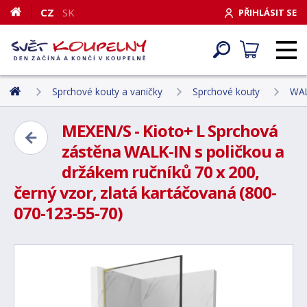
CZ
SK
PŘIHLÁSIT SE
Sprchové kouty a vaničky
Sprchové kouty
WAL
MEXEN/S - Kioto+ L Sprchová
zástěna WALK-IN s poličkou a
držákem ručníků 70 x 200,
černý vzor, zlatá kartáčovaná (800-
070-123-55-70)