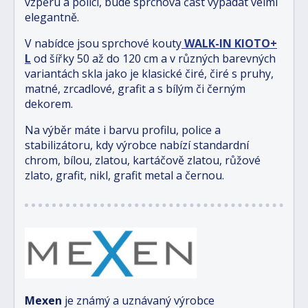
vzpěru a polici, bude sprchová část vypadat velmi
elegantně.
V nabídce jsou sprchové kouty
WALK-IN
KIOTO+
L
od šířky 50 až do 120 cm a v různých barevných
variantách skla jako je klasické čiré, čiré s pruhy,
matné, zrcadlové, grafit a s bílým či černým
dekorem.
Na výběr máte i barvu profilu, police a
stabilizátoru, kdy výrobce nabízí standardní
chrom, bílou, zlatou, kartáčově zlatou, růžové
zlato, grafit, nikl, grafit metal a černou.
Mexen
je známý a uznávaný výrobce