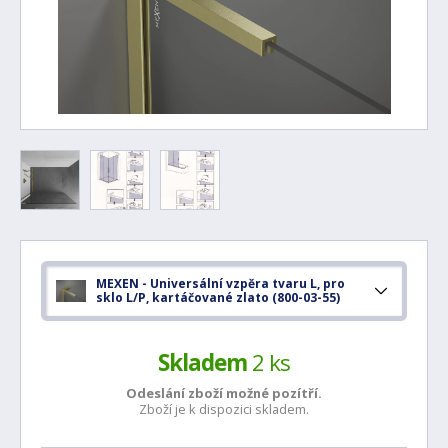
MEXEN - Universální vzpěra tvaru L, pro
sklo L/P, kartáčované zlato (800-03-55)
Skladem
2 ks
Odeslání zboží možné
pozítří.
Zboží je k dispozici skladem.