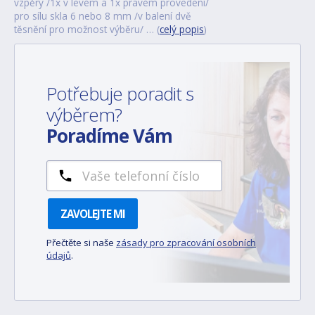
vzpěry /1x v levém a 1x pravém provedení/
pro sílu skla 6 nebo 8 mm /v balení dvě
těsnění pro možnost výběru/ … (
celý popis
)
Potřebuje poradit s
výběrem?
Poradíme Vám
ZAVOLEJTE MI
Přečtěte si naše
zásady pro zpracování osobních
údajů
.