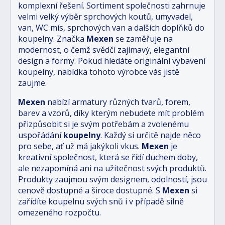
komplexní řešení. Sortiment společnosti zahrnuje
velmi velký výběr sprchových koutů, umyvadel,
van, WC mís, sprchových van a dalších doplňků do
koupelny. Značka
Mexen
se zaměřuje na
modernost, o čemž svědčí zajímavý, elegantní
design a formy. Pokud hledáte originální vybavení
koupelny, nabídka tohoto výrobce vás jistě
zaujme.
Mexen
nabízí armatury různých tvarů, forem,
barev a vzorů, díky kterým nebudete mít problém
přizpůsobit si je svým potřebám a zvolenému
uspořádání
koupelny
. Každý si určitě najde něco
pro sebe, ať už má jakýkoli vkus.
Mexen
je
kreativní společnost, která se řídí duchem doby,
ale nezapomíná ani na užitečnost svých produktů.
Produkty zaujmou svým designem, odolností, jsou
cenově dostupné a široce dostupné. S
Mexen
si
zařídíte koupelnu svých snů i v případě silně
omezeného rozpočtu.