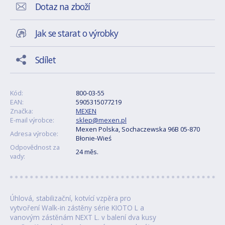
Dotaz na zboží
Jak se starat o výrobky
Sdílet
Kód:
800-03-55
EAN:
5905315077219
Značka:
MEXEN
E-mail výrobce:
sklep@mexen.pl
Mexen Polska, Sochaczewska 96B 05-870
Adresa výrobce:
Błonie-Wieś
Odpovědnost za
24 měs.
vady:
Úhlová, stabilizační, kotvící vzpěra pro
vytvoření Walk-in zástěny série KIOTO L a
vanovým zástěnám NEXT L. v balení dva kusy