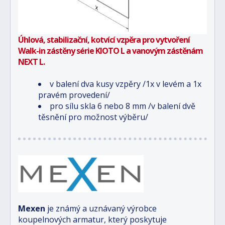
Úhlová, stabilizační, kotvící vzpěra pro vytvoření
Walk-in zástěny série KIOTO L a vanovým zástěnám
NEXT L.
v balení dva kusy vzpěry /1x v levém a 1x
pravém provedení/
pro sílu skla 6 nebo 8 mm /v balení dvě
těsnění pro možnost výběru/
Mexen
je známý a uznávaný výrobce
koupelnových armatur, který poskytuje