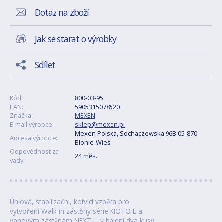
Dotaz na zboží
Jak se starat o výrobky
Sdílet
Kód:
800-03-95
EAN:
5905315078520
Značka:
MEXEN
E-mail výrobce:
sklep@mexen.pl
Mexen Polska, Sochaczewska 96B 05-870
Adresa výrobce:
Błonie-Wieś
Odpovědnost za
24 měs.
vady:
Úhlová, stabilizační, kotvící vzpěra pro
vytvoření Walk-in zástěny série KIOTO L a
vanovým zástěnám NEXT L. v balení dva kusy