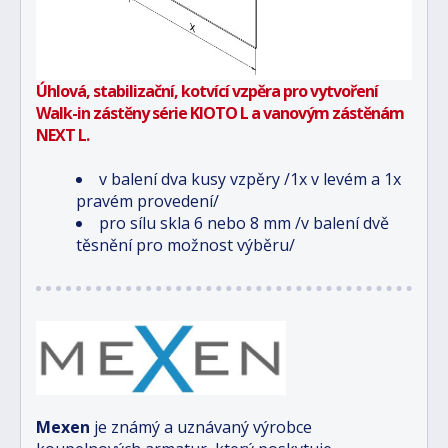
Úhlová, stabilizační, kotvící vzpěra pro vytvoření
Walk-in zástěny série KIOTO L a vanovým zástěnám
NEXT L.
v balení dva kusy vzpěry /1x v levém a 1x
pravém provedení/
pro sílu skla 6 nebo 8 mm /v balení dvě
těsnění pro možnost výběru/
Mexen
je známý a uznávaný výrobce