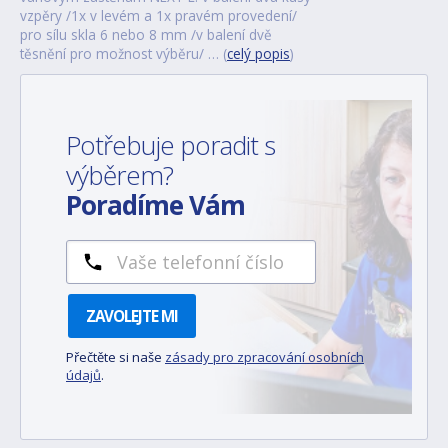
vzpěry /1x v levém a 1x pravém provedení/
pro sílu skla 6 nebo 8 mm /v balení dvě
těsnění pro možnost výběru/ … (
celý popis
)
Potřebuje poradit s
výběrem?
Poradíme Vám
ZAVOLEJTE MI
Přečtěte si naše
zásady pro zpracování osobních
údajů
.