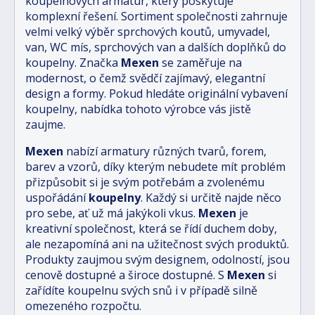
koupelnových armatur, který poskytuje
komplexní řešení. Sortiment společnosti zahrnuje
velmi velký výběr sprchových koutů, umyvadel,
van, WC mís, sprchových van a dalších doplňků do
koupelny. Značka
Mexen
se zaměřuje na
modernost, o čemž svědčí zajímavý, elegantní
design a formy. Pokud hledáte originální vybavení
koupelny, nabídka tohoto výrobce vás jistě
zaujme.
Mexen
nabízí armatury různých tvarů, forem,
barev a vzorů, díky kterým nebudete mít problém
přizpůsobit si je svým potřebám a zvolenému
uspořádání
koupelny
. Každý si určitě najde něco
pro sebe, ať už má jakýkoli vkus.
Mexen
je
kreativní společnost, která se řídí duchem doby,
ale nezapomíná ani na užitečnost svých produktů.
Produkty zaujmou svým designem, odolností, jsou
cenově dostupné a široce dostupné. S
Mexen
si
zařídíte koupelnu svých snů i v případě silně
omezeného rozpočtu.