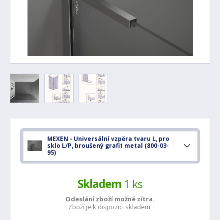
MEXEN - Universální vzpěra tvaru L, pro
sklo L/P, broušený grafit metal (800-03-
95)
Skladem
1 ks
Odeslání zboží možné
zítra.
Zboží je k dispozici skladem.