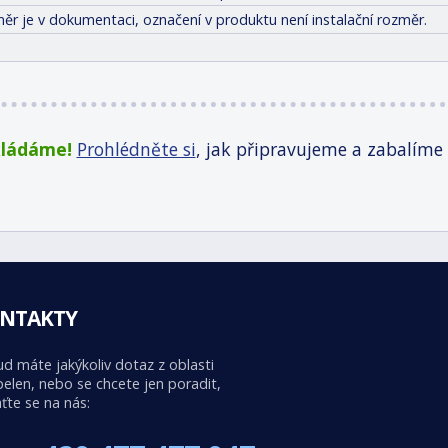
ěr je v dokumentaci, označení v produktu není instalační rozměr.
kládáme!
Prohlédněte si
, jak připravujeme a zabalíme
NTAKTY
d máte jakýkoliv dotaz z oblasti
elen, nebo se chcete jen poradit,
ťte se na nás: