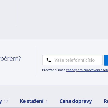
výběrem?
Přečtěte si naše
zásady pro zpracování osob
y
Ke stažení
Cena dopravy
R
17
1