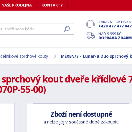
NAŠE PRODEJNA
KONTAKTY
ZÁKAZNICKÁ LINKA
+420 477 477 047
NAD 9 999 KČ
DOPRAVA ZDARM
délníkové sprchové kouty
MEXEN/S - Lunar-B Duo sprchový ko
prchový kout dveře křídlové 75
070P-55-00)
Zboží není dostupné
a nelze jej v současné době zakoupit.