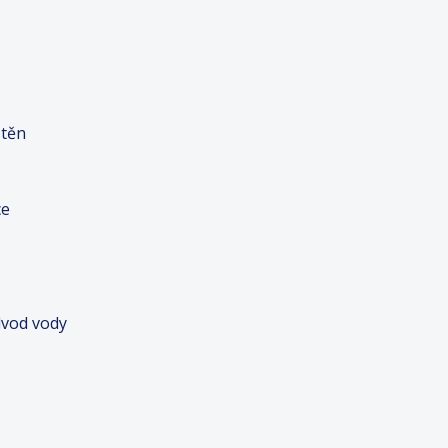
stěn
ce
dvod vody