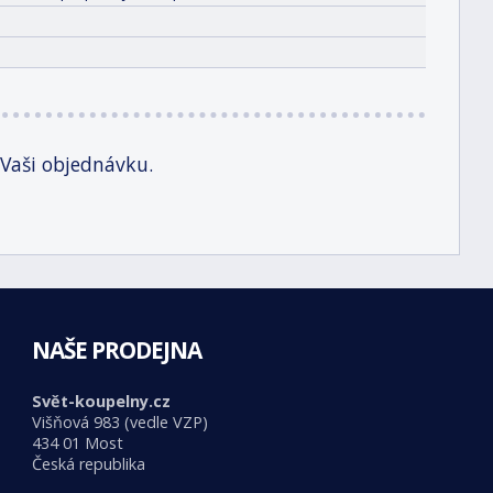
 Vaši objednávku.
NAŠE PRODEJNA
Svět-koupelny.cz
Višňová 983 (vedle VZP)
434 01 Most
Česká republika