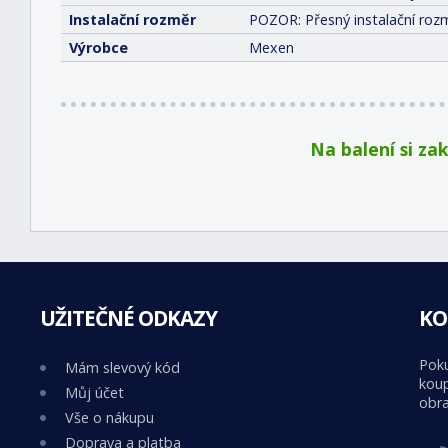
Instalační rozměr
POZOR: Přesný instalační rozm
Výrobce
Mexen
Na balení si za
UŽITEČNÉ ODKAZY
KO
Poku
Mám slevový kód
koup
Můj účet
obra
Vše o nákupu
Doprava a platba