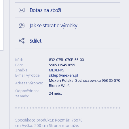
Dotaz na zboží
Jak se starat o výrobky
Sdílet
Kód:
832-075L-070P-55-00
EAN:
5905315453655
Značka:
MEXEN/S
E-mail výrobce:
sklep@mexen.pl
Mexen Polska, Sochaczewska 96B 05-870
Adresa výrobce:
Błonie-Wieś
Odpovědnost
24 měs.
za vady:
Specifikace produktu: Rozměr: 75x70
cm Výška: 200 cm Strana montáže: