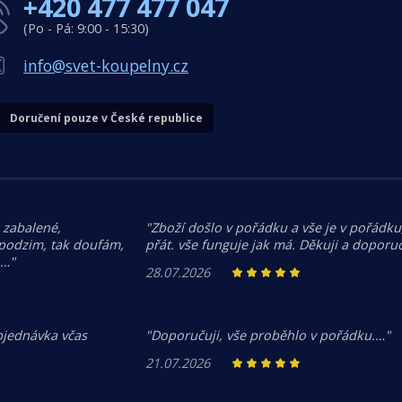
+420 477 477 047
(Po - Pá: 9:00 - 15:30)
info@svet-koupelny.cz
Doručení pouze v České republice
 zabalené,
"Zboží došlo v pořádku a vše je v pořádku,
 podzim, tak doufám,
přát. vše funguje jak má. Děkuji a doporuč
.…"
28.07.2026
bjednávka včas
"Doporučuji, vše proběhlo v pořádku.…"
21.07.2026