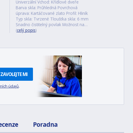
Univerzální Vchod: Křídlové dveře
Barva skla: Průhledná Povrchová
úprava: Kartáčované zlato Profil: Hliník
Typ skla: Tvrzené Tloušťka skla: 6 mm
Snadno čistitelný povlak Možnost na…
(
celý popis
)
ZAVOLEJTE MI
ních údajů
.
ecenze
Poradna