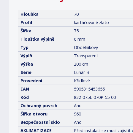
Hloubka
70
Profil
kartáčované zlato
Šířka
75
Tloušťka výplně
6 mm
Typ
Obdélníkový
Výplň
Transparent
Výška
200 cm
Série
Lunar-B
Provedení
Křídlové
EAN
5905315453655
Kód
832-075L-070P-55-00
Ochranný povrch
Ano
Šířka otvoru
960
Bezpečnostní sklo
Ano
AKLIMATIZACE
Před instalací se musí zajist