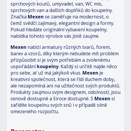
sprchových koutů, umyvadel, van, WC mís,
sprchových van a dalších doplňků do koupelny.
Značka
Mexen
se zaměřuje na modernost, o
čemž svědčí zajímavý, elegantní design a formy.
Pokud hledáte originální vybavení koupelny,
nabídka tohoto výrobce vás jistě zaujme.
Mexen
nabízí armatury různých tvarů, forem,
barev a vzorů, díky kterým nebudete mít problém
přizpůsobit si je svým potřebám a zvolenému
uspořádání
koupelny
. Každý si určitě najde něco
pro sebe, ať už má jakýkoli vkus.
Mexen
je
kreativní společnost, která se řídí duchem doby,
ale nezapomíná ani na užitečnost svých produktů.
Produkty zaujmou svým designem, odolností, jsou
cenově dostupné a široce dostupné. S
Mexen
si
zařídíte koupelnu svých snů i v případě silně
omezeného rozpočtu.