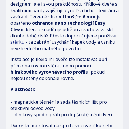
designem, ale i svou praktičností. Křídlové dveře s
kvalitními panty zajišťují plynulé a tiché otevírání a
zavírání. Tvrzené sklo
o tloušťce 6 mm
je
opatřeno
ochranou nano technologií Easy
Clean
, která usnadňuje údržbu a zachovává sklo
dlouhodobě čisté. Přesto doporučujeme používat
stěrku
- ta zabrání usychání kapek vody a vzniku
nevzhledného matného povrchu.
Instalace je flexibilní: dveře lze instalovat buď
přímo na rovnou stěnu, nebo pomocí
hliníkového vyrovnávacího profilu
, pokud
nejsou stěny dokonale rovné.
Vlastnosti:
- magnetické těsnění a sada těsnících lišt pro
efektivní odvod vody
- hliníkový spodní práh pro lepší utěsnění dveří
Dveře lze montovat na sprchovou vaničku nebo