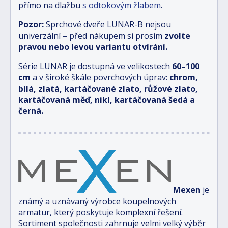
přímo na dlažbu
s odtokovým žlabem
.
Pozor:
Sprchové dveře LUNAR-B nejsou
univerzální – před nákupem si prosím
zvolte
pravou nebo levou variantu otvírání.
Série LUNAR je dostupná ve velikostech
6
0–100
cm
a v široké škále povrchových úprav:
chrom,
bílá, zlatá, kartáčované zlato, růžové zlato,
kartáčovaná měď, nikl, kartáčovaná šedá a
černá.
Mexen
je
známý a uznávaný výrobce koupelnových
armatur, který poskytuje komplexní řešení.
Sortiment společnosti zahrnuje velmi velký výběr