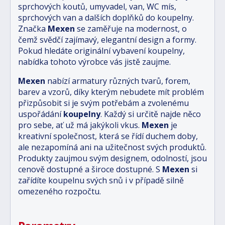
sprchových koutů, umyvadel, van, WC mís,
sprchových van a dalších doplňků do koupelny.
Značka
Mexen
se zaměřuje na modernost, o
čemž svědčí zajímavý, elegantní design a formy.
Pokud hledáte originální vybavení koupelny,
nabídka tohoto výrobce vás jistě zaujme.
Mexen
nabízí armatury různých tvarů, forem,
barev a vzorů, díky kterým nebudete mít problém
přizpůsobit si je svým potřebám a zvolenému
uspořádání
koupelny
. Každý si určitě najde něco
pro sebe, ať už má jakýkoli vkus.
Mexen
je
kreativní společnost, která se řídí duchem doby,
ale nezapomíná ani na užitečnost svých produktů.
Produkty zaujmou svým designem, odolností, jsou
cenově dostupné a široce dostupné. S
Mexen
si
zařídíte koupelnu svých snů i v případě silně
omezeného rozpočtu.