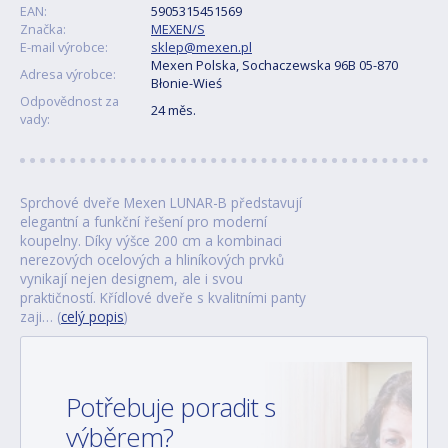
EAN:
5905315451569
Značka:
MEXEN/S
E-mail výrobce:
sklep@mexen.pl
Mexen Polska, Sochaczewska 96B 05-870
Adresa výrobce:
Błonie-Wieś
Odpovědnost za
24 měs.
vady:
Sprchové dveře Mexen LUNAR-B představují
elegantní a funkční řešení pro moderní
koupelny. Díky výšce 200 cm a kombinaci
nerezových ocelových a hliníkových prvků
vynikají nejen designem, ale i svou
praktičností. Křídlové dveře s kvalitními panty
zaji… (
celý popis
)
Potřebuje poradit s
výběrem?