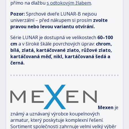
přímo na dlažbu
s odtokovým žlabem
.
Pozor:
Sprchové dveře LUNAR-B nejsou
univerzální – před nákupem si prosím
zvolte
pravou nebo levou variantu otvírání.
Série LUNAR je dostupná ve velikostech
6
0–100
cm
a v široké škále povrchových úprav:
chrom,
bílá, zlatá, kartáčované zlato, růžové zlato,
kartáčovaná měď, nikl, kartáčovaná šedá a
černá.
Mexen
je
známý a uznávaný výrobce koupelnových
armatur, který poskytuje komplexní řešení.
Sortiment společnosti zahrnuje velmi velký výběr