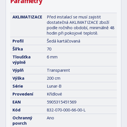
Parametry
AKLIMATIZACE
Před instalací se musí zajistit
dostatečná AKLIMATIZACE zboží
podle ročního období, minimálně 48
hodin při pokojové teplotě.
Profil
Šedá kartáčovaná
Šířka
70
Tloušťka
6 mm
výplně
Výplň
Transparent
Výška
200 cm
Série
Lunar-B
Provedení
Křídlové
EAN
5905315451569
Kód
832-070-000-66-00-L
Ochranný
Ano
povrch