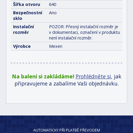
Šířka otvoru
640
Bezpečnostní
Ano
sklo
Instalační
POZOR: Přesný instalační rozměr je
rozměr
v dokumentaci, označení v produktu
není instalační rozměr.
Výrobce
Mexen
Na balení si zakládáme!
Prohlédněte si
, jak
připravujeme a zabalíme Vaši objednávku.
AUTOMATICKY PŘI PLATBĚ PŘEVODEM