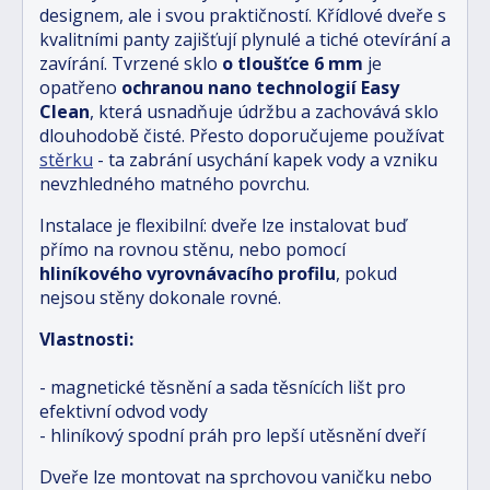
designem, ale i svou praktičností. Křídlové dveře s
kvalitními panty zajišťují plynulé a tiché otevírání a
zavírání. Tvrzené sklo
o tloušťce 6 mm
je
opatřeno
ochranou nano technologií Easy
Clean
, která usnadňuje údržbu a zachovává sklo
dlouhodobě čisté. Přesto doporučujeme používat
stěrku
- ta zabrání usychání kapek vody a vzniku
nevzhledného matného povrchu.
Instalace je flexibilní: dveře lze instalovat buď
přímo na rovnou stěnu, nebo pomocí
hliníkového vyrovnávacího profilu
, pokud
nejsou stěny dokonale rovné.
Vlastnosti:
- magnetické těsnění a sada těsnících lišt pro
efektivní odvod vody
- hliníkový spodní práh pro lepší utěsnění dveří
Dveře lze montovat na sprchovou vaničku nebo