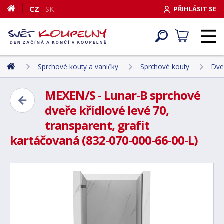
CZ
SK
PŘIHLÁSIT SE
Sprchové kouty a vaničky
Sprchové kouty
Dve
MEXEN/S - Lunar-B sprchové
dveře křídlové levé 70,
transparent, grafit
kartáčovaná (832-070-000-66-00-L)