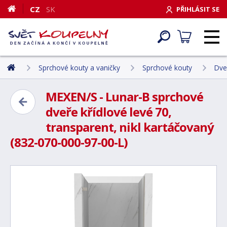
CZ
SK
PŘIHLÁSIT SE
Sprchové kouty a vaničky
Sprchové kouty
Dve
MEXEN/S - Lunar-B sprchové
dveře křídlové levé 70,
transparent, nikl kartáčovaný
(832-070-000-97-00-L)