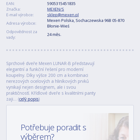
EAN:
5905315451835
Značka:
MEXEN/S
E-mail výrobce:
sklep@mexen.pl
Mexen Polska, Sochaczewska 96B 05-870
Adresa výrobce:
Błonie-Wieś
Odpovědnost za
24 měs.
vady:
Sprchové dveře Mexen LUNAR-B představují
elegantní a funkční řešení pro moderní
koupelny. Díky výšce 200 cm a kombinaci
nerezových ocelových a hliníkových prvků
vynikají nejen designem, ale i svou
praktičností. Křídlové dveře s kvalitními panty
zaji… (
celý popis
)
Potřebuje poradit s
výběrem?