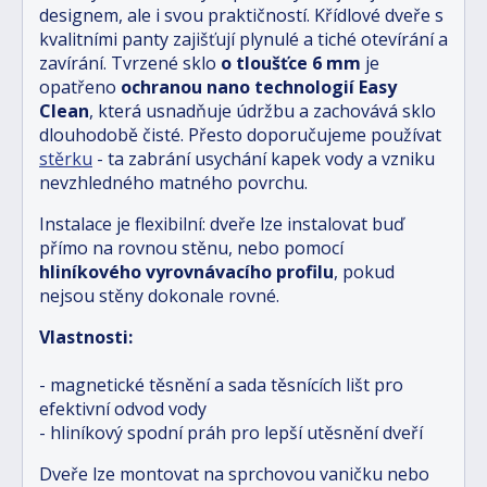
designem, ale i svou praktičností. Křídlové dveře s
kvalitními panty zajišťují plynulé a tiché otevírání a
zavírání. Tvrzené sklo
o tloušťce 6 mm
je
opatřeno
ochranou nano technologií Easy
Clean
, která usnadňuje údržbu a zachovává sklo
dlouhodobě čisté. Přesto doporučujeme používat
stěrku
- ta zabrání usychání kapek vody a vzniku
nevzhledného matného povrchu.
Instalace je flexibilní: dveře lze instalovat buď
přímo na rovnou stěnu, nebo pomocí
hliníkového vyrovnávacího profilu
, pokud
nejsou stěny dokonale rovné.
Vlastnosti:
- magnetické těsnění a sada těsnících lišt pro
efektivní odvod vody
- hliníkový spodní práh pro lepší utěsnění dveří
Dveře lze montovat na sprchovou vaničku nebo