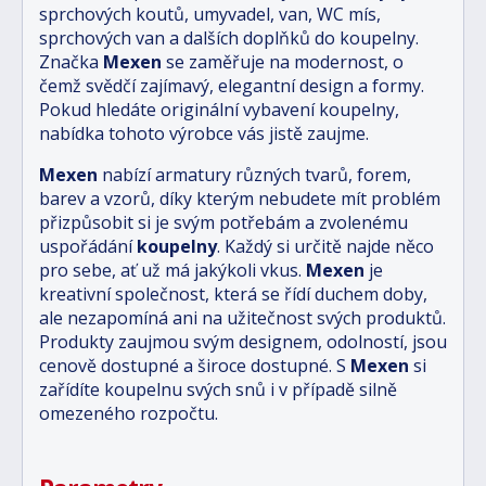
sprchových koutů, umyvadel, van, WC mís,
sprchových van a dalších doplňků do koupelny.
Značka
Mexen
se zaměřuje na modernost, o
čemž svědčí zajímavý, elegantní design a formy.
Pokud hledáte originální vybavení koupelny,
nabídka tohoto výrobce vás jistě zaujme.
Mexen
nabízí armatury různých tvarů, forem,
barev a vzorů, díky kterým nebudete mít problém
přizpůsobit si je svým potřebám a zvolenému
uspořádání
koupelny
. Každý si určitě najde něco
pro sebe, ať už má jakýkoli vkus.
Mexen
je
kreativní společnost, která se řídí duchem doby,
ale nezapomíná ani na užitečnost svých produktů.
Produkty zaujmou svým designem, odolností, jsou
cenově dostupné a široce dostupné. S
Mexen
si
zařídíte koupelnu svých snů i v případě silně
omezeného rozpočtu.