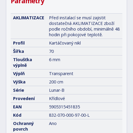
Parametry
AKLIMATIZACE
Před instalací se musí zajistit
dostatečná AKLIMATIZACE zboží
podle ročního období, minimálně 48
hodin při pokojové teplotě.
Profil
Kartáčovaný nikl
Šířka
70
Tloušťka
6 mm
výplně
Výplň
Transparent
Výška
200 cm
Série
Lunar-B
Provedení
Křídlové
EAN
5905315451835
Kód
832-070-000-97-00-L
Ochranný
Ano
povrch