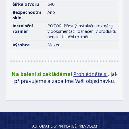
Šířka otvoru
640
Bezpečnostní
Ano
sklo
Instalační
POZOR: Přesný instalační rozměr je
rozměr
v dokumentaci, označení v produktu
není instalační rozměr.
Výrobce
Mexen
Na balení si zakládáme!
Prohlédněte si
, jak
připravujeme a zabalíme Vaši objednávku.
AUTOMATICKY PŘI PLATBĚ PŘEVODEM