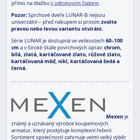
přímo na dlažbu
s odtokovým žlabem
.
Pozor:
Sprchové dveře LUNAR-B nejsou
univerzální – před nákupem si prosím
zvolte
pravou nebo levou variantu otvírání.
Série LUNAR je dostupná ve velikostech
6
0–100
cm
a v široké škále povrchových úprav:
chrom,
bílá, zlatá, kartáčované zlato, růžové zlato,
kartáčovaná měď, nikl, kartáčovaná šedá a
černá.
Mexen
je
známý a uznávaný výrobce koupelnových
armatur, který poskytuje komplexní řešení.
Sortiment společnosti zahrnuje velmi velký výběr