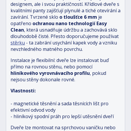
designem, ale i svou praktičností. Křídlové dveře s
kvalitními panty zajišťují plynulé a tiché otevírání a
zavírání. Tvrzené sklo
o tloušťce 6 mm
je
opatřeno
ochranou nano technologií Easy
Clean
, která usnadňuje údržbu a zachovává sklo
dlouhodobě čisté. Přesto doporučujeme používat
stěrku
- ta zabrání usychání kapek vody a vzniku
nevzhledného matného povrchu.
Instalace je flexibilní: dveře lze instalovat buď
přímo na rovnou stěnu, nebo pomocí
hliníkového vyrovnávacího profilu
, pokud
nejsou stěny dokonale rovné.
Vlastnosti:
- magnetické těsnění a sada těsnících lišt pro
efektivní odvod vody
- hliníkový spodní práh pro lepší utěsnění dveří
Dveře lze montovat na sprchovou vaničku nebo