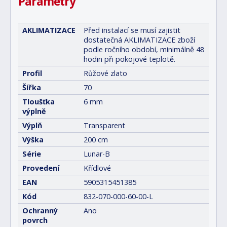
Parametry
AKLIMATIZACE
Před instalací se musí zajistit
dostatečná AKLIMATIZACE zboží
podle ročního období, minimálně 48
hodin při pokojové teplotě.
Profil
Růžové zlato
Šířka
70
Tloušťka
6 mm
výplně
Výplň
Transparent
Výška
200 cm
Série
Lunar-B
Provedení
Křídlové
EAN
5905315451385
Kód
832-070-000-60-00-L
Ochranný
Ano
povrch