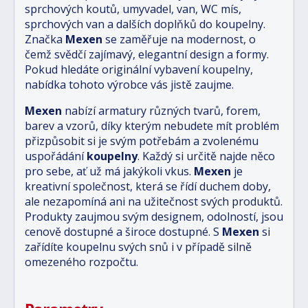
sprchových koutů, umyvadel, van, WC mís,
sprchových van a dalších doplňků do koupelny.
Značka
Mexen
se zaměřuje na modernost, o
čemž svědčí zajímavý, elegantní design a formy.
Pokud hledáte originální vybavení koupelny,
nabídka tohoto výrobce vás jistě zaujme.
Mexen
nabízí armatury různých tvarů, forem,
barev a vzorů, díky kterým nebudete mít problém
přizpůsobit si je svým potřebám a zvolenému
uspořádání
koupelny
. Každý si určitě najde něco
pro sebe, ať už má jakýkoli vkus.
Mexen
je
kreativní společnost, která se řídí duchem doby,
ale nezapomíná ani na užitečnost svých produktů.
Produkty zaujmou svým designem, odolností, jsou
cenově dostupné a široce dostupné. S
Mexen
si
zařídíte koupelnu svých snů i v případě silně
omezeného rozpočtu.