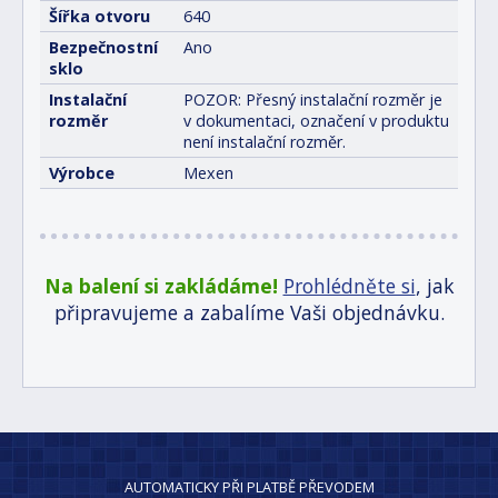
Šířka otvoru
640
Bezpečnostní
Ano
sklo
Instalační
POZOR: Přesný instalační rozměr je
rozměr
v dokumentaci, označení v produktu
není instalační rozměr.
Výrobce
Mexen
Na balení si zakládáme!
Prohlédněte si
, jak
připravujeme a zabalíme Vaši objednávku.
AUTOMATICKY PŘI PLATBĚ PŘEVODEM