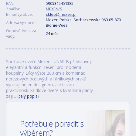
EAN:
5905315451385
Značka:
MEXEN/S
E-mail výrobce:
sklep@mexen.pl
Mexen Polska, Sochaczewska 96B 05-870
Adresa výrobce:
Błonie-Wieś
Odpovědnost za
24 měs.
vady:
Sprchové dveře Mexen LUNAR-B představují
elegantní a funkční řešení pro moderní
koupelny. Díky výšce 200 cm a kombinaci
nerezových ocelových a hliníkových prvků
vynikají nejen designem, ale i svou
praktičností. Křídlové dveře s kvalitními panty
zaji… (
celý popis
)
Potřebuje poradit s
výběrem?