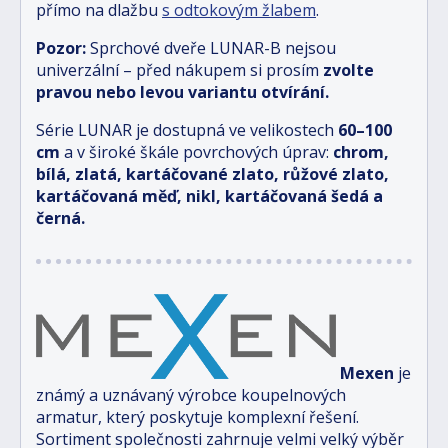
přímo na dlažbu
s odtokovým žlabem
.
Pozor:
Sprchové dveře LUNAR-B nejsou
univerzální – před nákupem si prosím
zvolte
pravou nebo levou variantu otvírání.
Série LUNAR je dostupná ve velikostech
6
0–100
cm
a v široké škále povrchových úprav:
chrom,
bílá, zlatá, kartáčované zlato, růžové zlato,
kartáčovaná měď, nikl, kartáčovaná šedá a
černá.
Mexen
je
známý a uznávaný výrobce koupelnových
armatur, který poskytuje komplexní řešení.
Sortiment společnosti zahrnuje velmi velký výběr