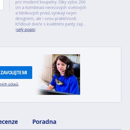
pro moderní koupelny. Díky výšce 200
cm a kombinaci nerezových ocelových
a hliníkových prvků vynikají nejen
designem, ale i svou praktičností.
Křídlové dveře s kvalitními panty zaji…
(
celý popis
)
ZAVOLEJTE MI
ních údajů
.
ecenze
Poradna