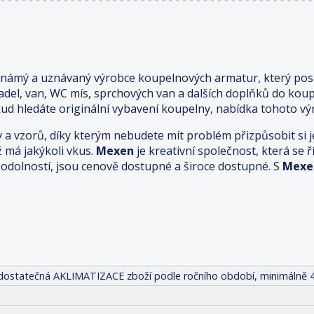
známý a uznávaný výrobce koupelnových armatur, který posk
adel, van, WC mís, sprchových van a dalších doplňků do kou
ud hledáte originální vybavení koupelny, nabídka tohoto výr
v a vzorů, díky kterým nebudete mít problém přizpůsobit s
ž má jakýkoli vkus.
Mexen
je kreativní společnost, která se
odolností, jsou cenově dostupné a široce dostupné. S
Mexe
it dostatečná AKLIMATIZACE zboží podle ročního období, minimálně 4