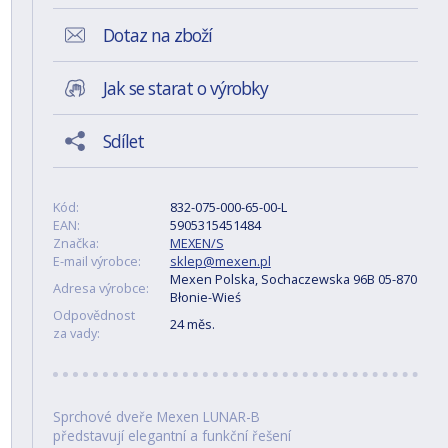
Dotaz na zboží
Jak se starat o výrobky
Sdílet
Kód:
832-075-000-65-00-L
EAN:
5905315451484
Značka:
MEXEN/S
E-mail výrobce:
sklep@mexen.pl
Mexen Polska, Sochaczewska 96B 05-870
Adresa výrobce:
Błonie-Wieś
Odpovědnost
24 měs.
za vady:
Sprchové dveře Mexen LUNAR-B
představují elegantní a funkční řešení