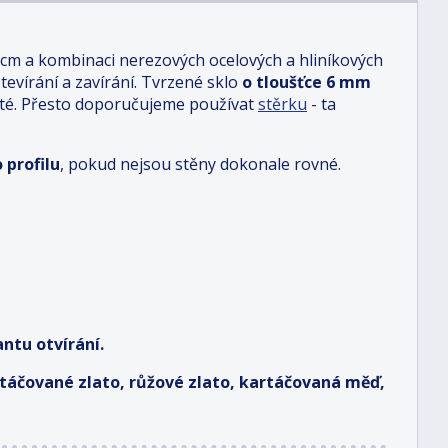
 cm a kombinaci nerezových ocelových a hliníkových
otevírání a zavírání. Tvrzené sklo
o tloušťce 6 mm
sté. Přesto doporučujeme používat
stěrku
- ta
 profilu
, pokud nejsou stěny dokonale rovné.
ntu otvírání.
artáčované zlato, růžové zlato, kartáčovaná měď,