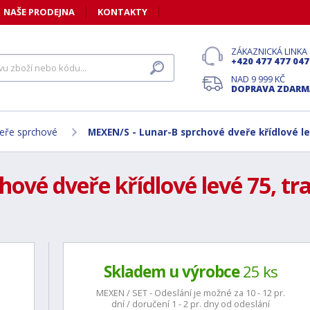
NAŠE PRODEJNA
KONTAKTY
ZÁKAZNICKÁ LINKA
+420 477 477 047
NAD 9 999 KČ
DOPRAVA ZDARM
eře sprchové
MEXEN/S - Lunar-B sprchové dveře křídlové l
hové dveře křídlové levé 75, t
Skladem u výrobce
25 ks
MEXEN / SET - Odeslání je možné za 10 - 12 pr.
dní / doručení 1 - 2 pr. dny od odeslání