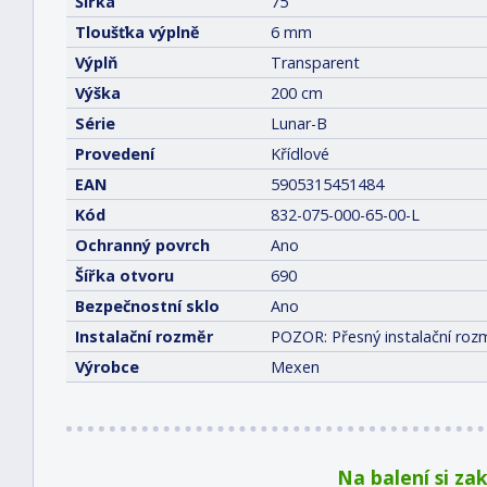
Šířka
75
Tloušťka výplně
6 mm
Výplň
Transparent
Výška
200 cm
Série
Lunar-B
Provedení
Křídlové
EAN
5905315451484
Kód
832-075-000-65-00-L
Ochranný povrch
Ano
Šířka otvoru
690
Bezpečnostní sklo
Ano
Instalační rozměr
POZOR: Přesný instalační rozm
Výrobce
Mexen
Na balení si za