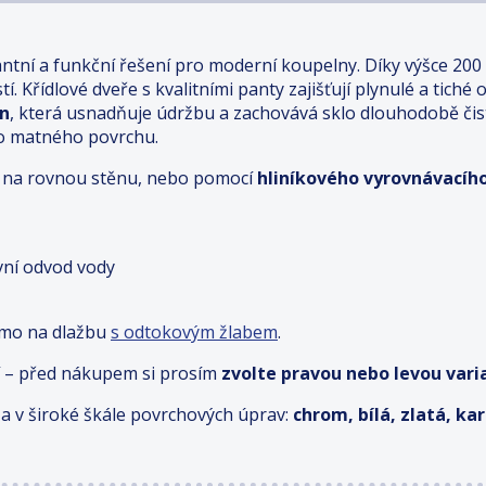
antní a funkční řešení pro moderní koupelny. Díky výšce 200
. Křídlové dveře s kvalitními panty zajišťují plynulé a tiché 
an
, která usnadňuje údržbu a zachovává sklo dlouhodobě či
ho matného povrchu.
ímo na rovnou stěnu, nebo pomocí
hliníkového vyrovnávacího
ivní odvod vody
ímo na dlažbu
s odtokovým žlabem
.
 – před nákupem si prosím
zvolte pravou nebo levou varia
a v široké škále povrchových úprav:
chrom, bílá, zlatá, k