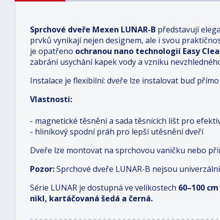
Sprchové dveře Mexen LUNAR-B
představují eleg
prvků vynikají nejen designem, ale i svou praktičností
je opatřeno
ochranou nano technologií Easy Cle
zabrání usychání kapek vody a vzniku nevzhledné
Instalace je flexibilní: dveře lze instalovat buď př
Vlastnosti:
- magnetické těsnění a sada těsnících lišt pro efekt
- hliníkový spodní práh pro lepší utěsnění dveří
Dveře lze montovat na sprchovou vaničku nebo př
Pozor:
Sprchové dveře LUNAR-B nejsou univerzální
Série LUNAR je dostupná ve velikostech
6
0–100 cm
nikl, kartáčovaná šedá a černá.