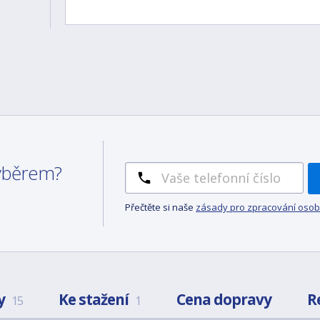
výběrem?
Přečtěte si naše
zásady pro zpracování osob
y
Ke stažení
Cena dopravy
R
15
1