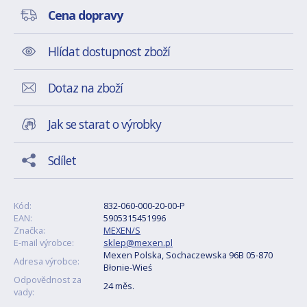
Cena dopravy
Hlídat dostupnost zboží
Dotaz na zboží
Jak se starat o výrobky
Sdílet
Kód:
832-060-000-20-00-P
EAN:
5905315451996
Značka:
MEXEN/S
E-mail výrobce:
sklep@mexen.pl
Mexen Polska, Sochaczewska 96B 05-870
Adresa výrobce:
Błonie-Wieś
Odpovědnost za
24 měs.
vady: