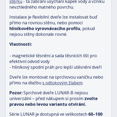
stěrku
- ta zabrání usychání kapek vody a vzniku
nevzhledného matného povrchu.
Instalace je flexibilní: dveře lze instalovat buď
přímo na rovnou stěnu, nebo pomocí
hliníkového vyrovnávacího profilu
, pokud
nejsou stěny dokonale rovné.
Vlastnosti:
- magnetické těsnění a sada těsnících lišt pro
efektivní odvod vody
- hliníkový spodní práh pro lepší utěsnění dveří
Dveře lze montovat na sprchovou vaničku nebo
přímo na dlažbu
s odtokovým žlabem
.
Pozor:
Sprchové dveře LUNAR-B nejsou
univerzální – před nákupem si prosím
zvolte
pravou nebo levou variantu otvírání.
Série LUNAR je dostupná ve velikostech
6
0–100