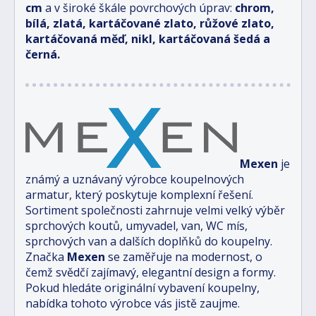
cm
a v široké škále povrchových úprav:
chrom,
bílá, zlatá, kartáčované zlato, růžové zlato,
kartáčovaná měď, nikl, kartáčovaná šedá a
černá.
Mexen
je
známý a uznávaný výrobce koupelnových
armatur, který poskytuje komplexní řešení.
Sortiment společnosti zahrnuje velmi velký výběr
sprchových koutů, umyvadel, van, WC mís,
sprchových van a dalších doplňků do koupelny.
Značka
Mexen
se zaměřuje na modernost, o
čemž svědčí zajímavý, elegantní design a formy.
Pokud hledáte originální vybavení koupelny,
nabídka tohoto výrobce vás jistě zaujme.