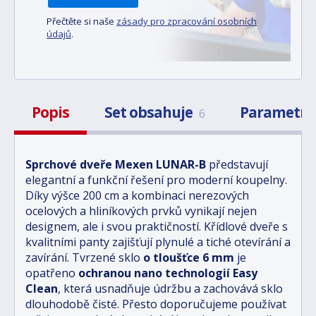
Přečtěte si naše
zásady pro zpracování osobních
údajů
.
Popis
Set obsahuje
Parametr
6
Sprchové dveře Mexen LUNAR-B
představují
elegantní a funkční řešení pro moderní koupelny.
Díky výšce 200 cm a kombinaci nerezových
ocelových a hliníkových prvků vynikají nejen
designem, ale i svou praktičností. Křídlové dveře s
kvalitními panty zajišťují plynulé a tiché otevírání a
zavírání. Tvrzené sklo
o tloušťce 6 mm
je
opatřeno
ochranou nano technologií Easy
Clean
, která usnadňuje údržbu a zachovává sklo
dlouhodobě čisté. Přesto doporučujeme používat