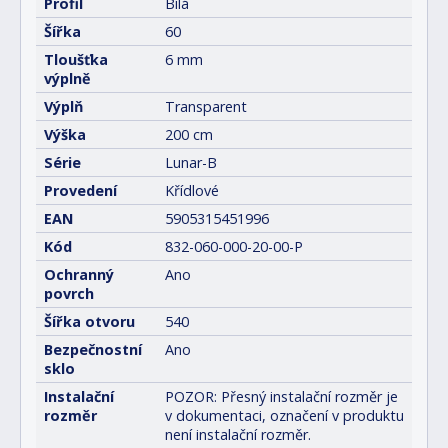
Profil
Bílá
Šířka
60
Tloušťka
6 mm
výplně
Výplň
Transparent
Výška
200 cm
Série
Lunar-B
Provedení
Křídlové
EAN
5905315451996
Kód
832-060-000-20-00-P
Ochranný
Ano
povrch
Šířka otvoru
540
Bezpečnostní
Ano
sklo
Instalační
POZOR: Přesný instalační rozměr je
rozměr
v dokumentaci, označení v produktu
není instalační rozměr.