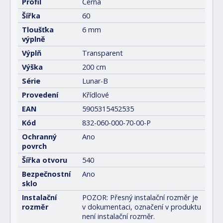
Profil
Černá
Šířka
60
Tloušťka
6 mm
výplně
Výplň
Transparent
Výška
200 cm
Série
Lunar-B
Provedení
Křídlové
EAN
5905315452535
Kód
832-060-000-70-00-P
Ochranný
Ano
povrch
Šířka otvoru
540
Bezpečnostní
Ano
sklo
Instalační
POZOR: Přesný instalační rozměr je
rozměr
v dokumentaci, označení v produktu
není instalační rozměr.