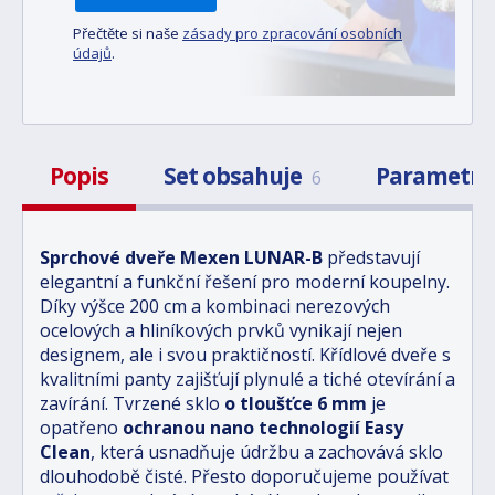
Přečtěte si naše
zásady pro zpracování osobních
údajů
.
Popis
Set obsahuje
Parametr
6
Sprchové dveře Mexen LUNAR-B
představují
elegantní a funkční řešení pro moderní koupelny.
Díky výšce 200 cm a kombinaci nerezových
ocelových a hliníkových prvků vynikají nejen
designem, ale i svou praktičností. Křídlové dveře s
kvalitními panty zajišťují plynulé a tiché otevírání a
zavírání. Tvrzené sklo
o tloušťce 6 mm
je
opatřeno
ochranou nano technologií Easy
Clean
, která usnadňuje údržbu a zachovává sklo
dlouhodobě čisté. Přesto doporučujeme používat