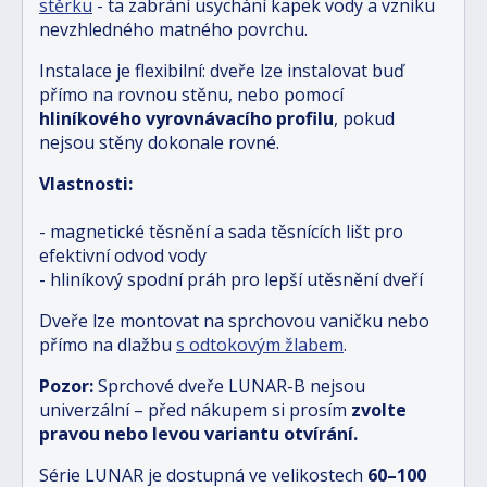
stěrku
- ta zabrání usychání kapek vody a vzniku
nevzhledného matného povrchu.
Instalace je flexibilní: dveře lze instalovat buď
přímo na rovnou stěnu, nebo pomocí
hliníkového vyrovnávacího profilu
, pokud
nejsou stěny dokonale rovné.
Vlastnosti:
- magnetické těsnění a sada těsnících lišt pro
efektivní odvod vody
- hliníkový spodní práh pro lepší utěsnění dveří
Dveře lze montovat na sprchovou vaničku nebo
přímo na dlažbu
s odtokovým žlabem
.
Pozor:
Sprchové dveře LUNAR-B nejsou
univerzální – před nákupem si prosím
zvolte
pravou nebo levou variantu otvírání.
Série LUNAR je dostupná ve velikostech
6
0–100