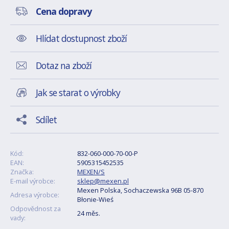
Cena dopravy
Hlídat dostupnost zboží
Dotaz na zboží
Jak se starat o výrobky
Sdílet
Kód:
832-060-000-70-00-P
EAN:
5905315452535
Značka:
MEXEN/S
E-mail výrobce:
sklep@mexen.pl
Mexen Polska, Sochaczewska 96B 05-870
Adresa výrobce:
Błonie-Wieś
Odpovědnost za
24 měs.
vady: