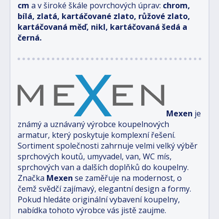
cm
a v široké škále povrchových úprav:
chrom,
bílá, zlatá, kartáčované zlato, růžové zlato,
kartáčovaná měď, nikl, kartáčovaná šedá a
černá.
Mexen
je
známý a uznávaný výrobce koupelnových
armatur, který poskytuje komplexní řešení.
Sortiment společnosti zahrnuje velmi velký výběr
sprchových koutů, umyvadel, van, WC mís,
sprchových van a dalších doplňků do koupelny.
Značka
Mexen
se zaměřuje na modernost, o
čemž svědčí zajímavý, elegantní design a formy.
Pokud hledáte originální vybavení koupelny,
nabídka tohoto výrobce vás jistě zaujme.