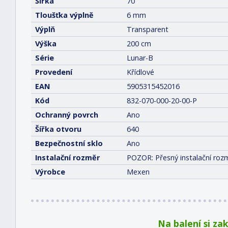
Šířka
70
Tloušťka výplně
6 mm
Výplň
Transparent
Výška
200 cm
Série
Lunar-B
Provedení
Křídlové
EAN
5905315452016
Kód
832-070-000-20-00-P
Ochranný povrch
Ano
Šířka otvoru
640
Bezpečnostní sklo
Ano
Instalační rozměr
POZOR: Přesný instalační rozm
Výrobce
Mexen
Na balení si za