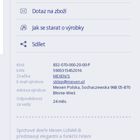
Dotaz na zboží
Jak se starat o výrobky
Sdílet
Kód:
832-070-000-20-00-P
EAN:
5905315452016
Značka:
MEXEN/S
E-mail výrobce:
sklep@mexen.pl
Mexen Polska, Sochaczewska 96B 05-870
Adresa výrobce:
Błonie-Wieś
Odpovědnost
24 měs.
za vady:
Sprchové dveře Mexen LUNAR-B
představují elegantní a funkční řešení