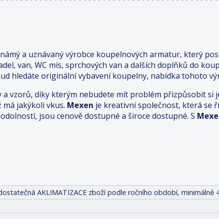
známý a uznávaný výrobce koupelnových armatur, který posk
adel, van, WC mís, sprchových van a dalších doplňků do kou
ud hledáte originální vybavení koupelny, nabídka tohoto výr
v a vzorů, díky kterým nebudete mít problém přizpůsobit s
ž má jakýkoli vkus.
Mexen
je kreativní společnost, která se
odolností, jsou cenově dostupné a široce dostupné. S
Mexe
it dostatečná AKLIMATIZACE zboží podle ročního období, minimálně 4