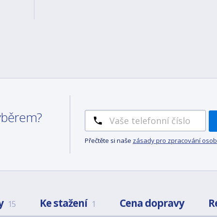
výběrem?
Přečtěte si naše
zásady pro zpracování osob
y
Ke stažení
Cena dopravy
R
15
1