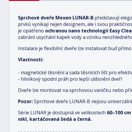
Sprchové dveře Mexen LUNAR-B
představují eleg
prvků vynikají nejen designem, ale i svou praktičností
je opatřeno
ochranou nano technologií Easy Cle
zabrání usychání kapek vody a vzniku nevzhledné
Instalace je flexibilní: dveře lze instalovat buď př
Vlastnosti:
- magnetické těsnění a sada těsnících lišt pro efekt
- hliníkový spodní práh pro lepší utěsnění dveří
Dveře lze montovat na sprchovou vaničku nebo př
Pozor:
Sprchové dveře LUNAR-B nejsou univerzální
Série LUNAR je dostupná ve velikostech
6
0–100 cm
nikl, kartáčovaná šedá a černá.