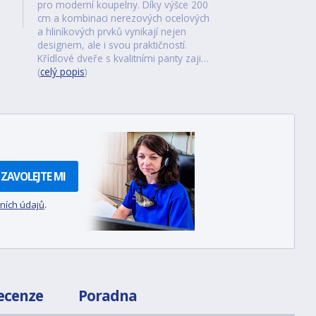
pro moderní koupelny. Díky výšce 200
cm a kombinaci nerezových ocelových
a hliníkových prvků vynikají nejen
designem, ale i svou praktičností.
Křídlové dveře s kvalitními panty zaji…
(
celý popis
)
ZAVOLEJTE MI
ních údajů
.
ecenze
Poradna