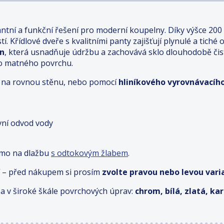
antní a funkční řešení pro moderní koupelny. Díky výšce 200
. Křídlové dveře s kvalitními panty zajišťují plynulé a tiché 
an
, která usnadňuje údržbu a zachovává sklo dlouhodobě či
ho matného povrchu.
ímo na rovnou stěnu, nebo pomocí
hliníkového vyrovnávacího
ivní odvod vody
ímo na dlažbu
s odtokovým žlabem
.
 – před nákupem si prosím
zvolte pravou nebo levou varia
a v široké škále povrchových úprav:
chrom, bílá, zlatá, k