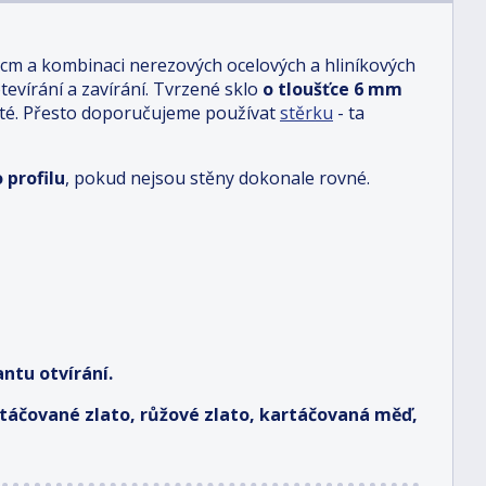
 cm a kombinaci nerezových ocelových a hliníkových
otevírání a zavírání. Tvrzené sklo
o tloušťce 6 mm
sté. Přesto doporučujeme používat
stěrku
- ta
 profilu
, pokud nejsou stěny dokonale rovné.
ntu otvírání.
artáčované zlato, růžové zlato, kartáčovaná měď,