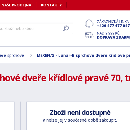
NAŠE PRODEJNA
KONTAKTY
ZÁKAZNICKÁ LINKA
+420 477 477 047
NAD 9 999 KČ
DOPRAVA ZDARM
eře sprchové
MEXEN/S - Lunar-B sprchové dveře křídlové pr
ové dveře křídlové pravé 70, tr
Zboží není dostupné
a nelze jej v současné době zakoupit.