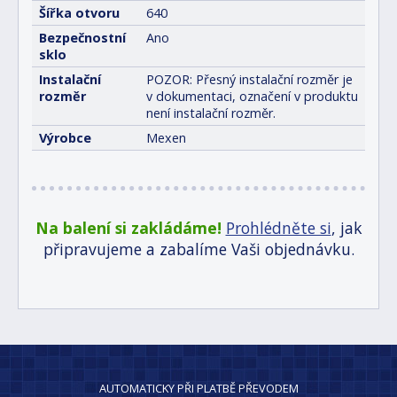
Šířka otvoru
640
Bezpečnostní
Ano
sklo
Instalační
POZOR: Přesný instalační rozměr je
rozměr
v dokumentaci, označení v produktu
není instalační rozměr.
Výrobce
Mexen
Na balení si zakládáme!
Prohlédněte si
, jak
připravujeme a zabalíme Vaši objednávku.
AUTOMATICKY PŘI PLATBĚ PŘEVODEM