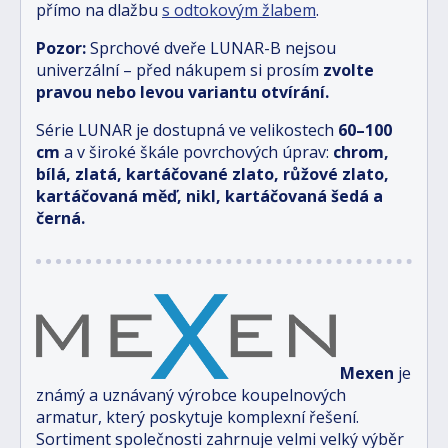
přímo na dlažbu
s odtokovým žlabem
.
Pozor:
Sprchové dveře LUNAR-B nejsou
univerzální – před nákupem si prosím
zvolte
pravou nebo levou variantu otvírání.
Série LUNAR je dostupná ve velikostech
6
0–100
cm
a v široké škále povrchových úprav:
chrom,
bílá, zlatá, kartáčované zlato, růžové zlato,
kartáčovaná měď, nikl, kartáčovaná šedá a
černá.
Mexen
je
známý a uznávaný výrobce koupelnových
armatur, který poskytuje komplexní řešení.
Sortiment společnosti zahrnuje velmi velký výběr