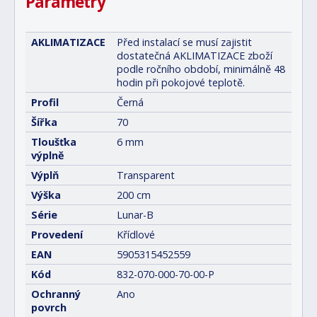
Parametry
AKLIMATIZACE
Před instalací se musí zajistit
dostatečná AKLIMATIZACE zboží
podle ročního období, minimálně 48
hodin při pokojové teplotě.
Profil
Černá
Šířka
70
Tloušťka
6 mm
výplně
Výplň
Transparent
Výška
200 cm
Série
Lunar-B
Provedení
Křídlové
EAN
5905315452559
Kód
832-070-000-70-00-P
Ochranný
Ano
povrch