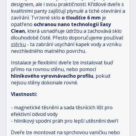
designem, ale i svou praktičností. Křídlové dveře s
kvalitními panty zajišťují plynulé a tiché otevírání a
zavírání. Tvrzené sklo
o tloušťce 6 mm
je
opatřeno
ochranou nano technologií Easy
Clean
, která usnadňuje údržbu a zachovává sklo
dlouhodobě čisté. Přesto doporučujeme používat
stěrku
- ta zabrání usychání kapek vody a vzniku
nevzhledného matného povrchu.
Instalace je flexibilní: dveře lze instalovat buď
přímo na rovnou stěnu, nebo pomocí
hliníkového vyrovnávacího profilu
, pokud
nejsou stěny dokonale rovné.
Vlastnosti:
- magnetické těsnění a sada těsnících lišt pro
efektivní odvod vody
- hliníkový spodní práh pro lepší utěsnění dveří
Dveře lze montovat na sprchovou vaničku nebo