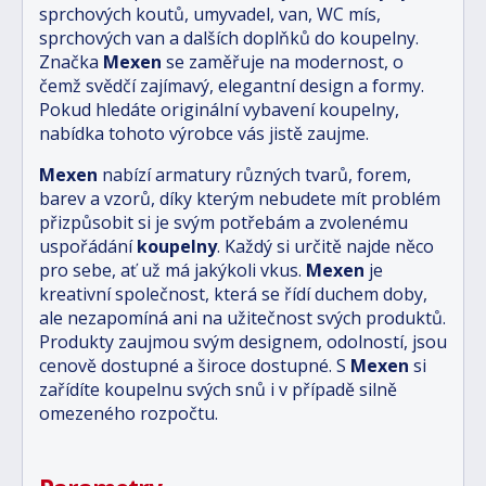
sprchových koutů, umyvadel, van, WC mís,
sprchových van a dalších doplňků do koupelny.
Značka
Mexen
se zaměřuje na modernost, o
čemž svědčí zajímavý, elegantní design a formy.
Pokud hledáte originální vybavení koupelny,
nabídka tohoto výrobce vás jistě zaujme.
Mexen
nabízí armatury různých tvarů, forem,
barev a vzorů, díky kterým nebudete mít problém
přizpůsobit si je svým potřebám a zvolenému
uspořádání
koupelny
. Každý si určitě najde něco
pro sebe, ať už má jakýkoli vkus.
Mexen
je
kreativní společnost, která se řídí duchem doby,
ale nezapomíná ani na užitečnost svých produktů.
Produkty zaujmou svým designem, odolností, jsou
cenově dostupné a široce dostupné. S
Mexen
si
zařídíte koupelnu svých snů i v případě silně
omezeného rozpočtu.