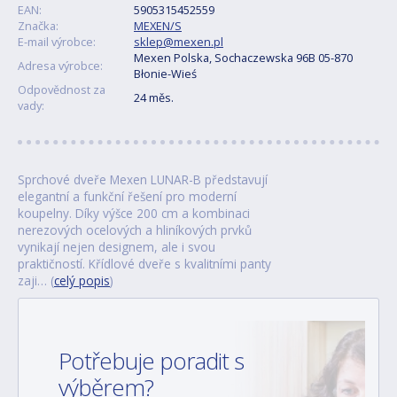
EAN:
5905315452559
Značka:
MEXEN/S
E-mail výrobce:
sklep@mexen.pl
Mexen Polska, Sochaczewska 96B 05-870
Adresa výrobce:
Błonie-Wieś
Odpovědnost za
24 měs.
vady:
Sprchové dveře Mexen LUNAR-B představují
elegantní a funkční řešení pro moderní
koupelny. Díky výšce 200 cm a kombinaci
nerezových ocelových a hliníkových prvků
vynikají nejen designem, ale i svou
praktičností. Křídlové dveře s kvalitními panty
zaji… (
celý popis
)
Potřebuje poradit s
výběrem?