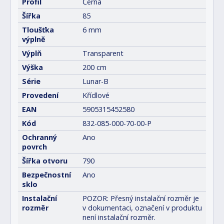
Profil
Černá
Šířka
85
Tloušťka
6 mm
výplně
Výplň
Transparent
Výška
200 cm
Série
Lunar-B
Provedení
Křídlové
EAN
5905315452580
Kód
832-085-000-70-00-P
Ochranný
Ano
povrch
Šířka otvoru
790
Bezpečnostní
Ano
sklo
Instalační
POZOR: Přesný instalační rozměr je
rozměr
v dokumentaci, označení v produktu
není instalační rozměr.