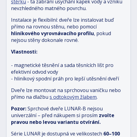
stěrku
- ta zabrání usychání kapek vody a vzniku
nevzhledného matného povrchu.
Instalace je flexibilní: dveře lze instalovat buď
přímo na rovnou stěnu, nebo pomocí
hliníkového vyrovnávacího profilu
, pokud
nejsou stěny dokonale rovné.
Vlastnosti:
- magnetické těsnění a sada těsnících lišt pro
efektivní odvod vody
- hliníkový spodní práh pro lepší utěsnění dveří
Dveře lze montovat na sprchovou vaničku nebo
přímo na dlažbu
s odtokovým žlabem
.
Pozor:
Sprchové dveře LUNAR-B nejsou
univerzální – před nákupem si prosím
zvolte
pravou nebo levou variantu otvírání.
Série LUNAR je dostupná ve velikostech
6
0–100