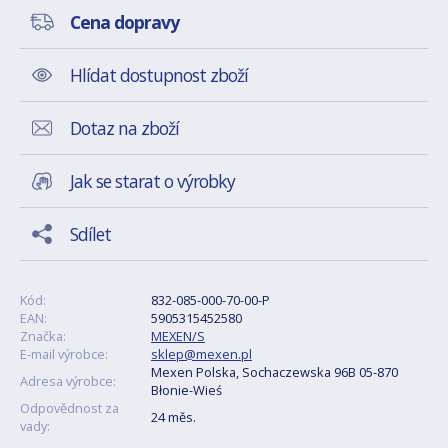
Cena dopravy
Hlídat dostupnost zboží
Dotaz na zboží
Jak se starat o výrobky
Sdílet
Kód:
832-085-000-70-00-P
EAN:
5905315452580
Značka:
MEXEN/S
E-mail výrobce:
sklep@mexen.pl
Mexen Polska, Sochaczewska 96B 05-870
Adresa výrobce:
Błonie-Wieś
Odpovědnost za
24 měs.
vady: