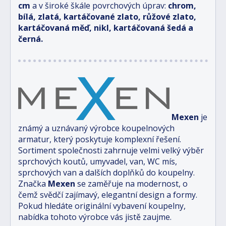
cm
a v široké škále povrchových úprav:
chrom,
bílá, zlatá, kartáčované zlato, růžové zlato,
kartáčovaná měď, nikl, kartáčovaná šedá a
černá.
Mexen
je
známý a uznávaný výrobce koupelnových
armatur, který poskytuje komplexní řešení.
Sortiment společnosti zahrnuje velmi velký výběr
sprchových koutů, umyvadel, van, WC mís,
sprchových van a dalších doplňků do koupelny.
Značka
Mexen
se zaměřuje na modernost, o
čemž svědčí zajímavý, elegantní design a formy.
Pokud hledáte originální vybavení koupelny,
nabídka tohoto výrobce vás jistě zaujme.